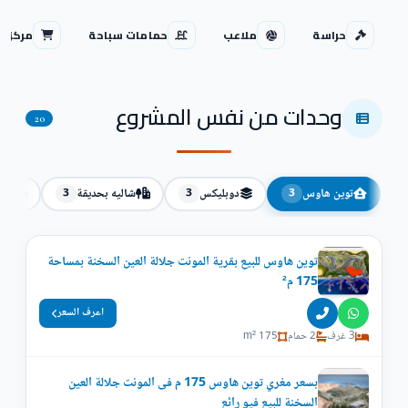
حراسة
ملاعب
حمامات سباحة
مركز ت
وحدات من نفس المشروع
20
توين هاوس
دوبليكس
شاليه بحديقة
فيلا
3
3
3
توين هاوس للبيع بقرية المونت جلالة العين السخنة بمساحة
175 م²
اعرف السعر
3 غرف
2 حمام
175 m²
بسعر مغري توين هاوس 175 م فى المونت جلالة العين
السخنة للبيع فيو رائع