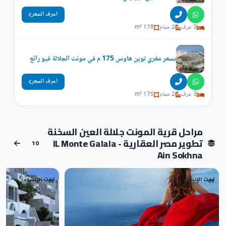
اعرف السعر
3 غرف
2 حمام
178 m²
بسعر مغري توين هاوس 175 م في مونت الجلالة فيو رائع
اعرف السعر
3 غرف
2 حمام
175 m²
مراحل قرية المونت جلالة العين السخنة
تطوير مصر العقارية - IL Monte Galala
10
Ain Sokhna
تحت الإنشاء
تحت الإنشاء
02
01