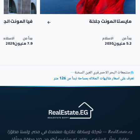
مايستا المونت جلالة
فيا المونت الجلا
يبدأ من
الاستلام
يبدأ من
الاستلام
5.2 مليون
2030
7.9 مليون
2029
منتجعات البحر الاحمر
,
قرى العين السخنة
—
تعرف على اسعار شاليهات الجلاله بمساحة تبدأ من 126 متر
RealEstate.eg — شركة وساطة عقارية معتمدة في مصر، ولسنا مطوّرًا
عقاريًا. نمثّل المشتري: نقارن له مشاريع أكثر من ٧٥ مطوّرًا موثّقًا