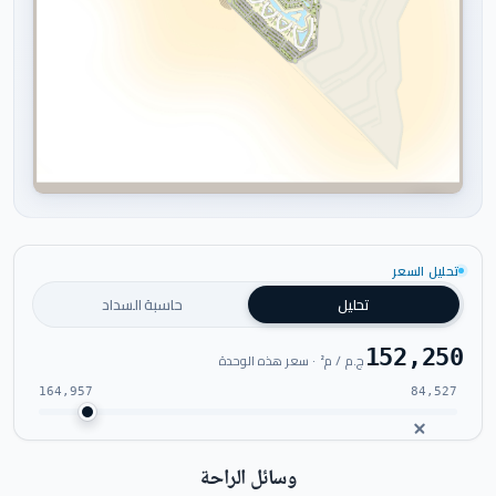
اضغط للتكبير
تحليل السعر
تحليل
حاسبة السداد
152,250
ج.م / م² · سعر هذه الوحدة
164,957
84,527
وسائل الراحة