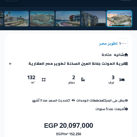
تطوير مصر
شاليه
متاحة
قرية المونت جلالة العين السخنة تطوير مصر العقارية
132
2
3
غرف
حمام
m²
يطل على البحر
تحديث السعر: منذ 3 أشهر
مخططات الوحدات
64
أضيفت: منذ 5 سنوات
20,097,000 EGP
152,250 EGP/m²