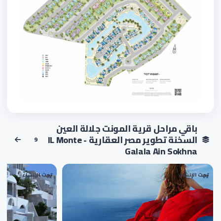
باقي مراحل قرية المونت جلالة العين
السخنة تطوير مصر العقارية - IL Monte
9
Galala Ain Sokhna
تحت الإنشاء
تحت الإنشاء
02
01