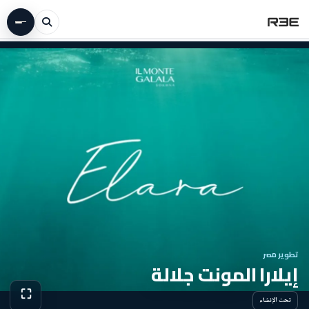
تطوير مصر
إيلارا المونت جلالة
⛶
تحت الإنشاء
عرض الص