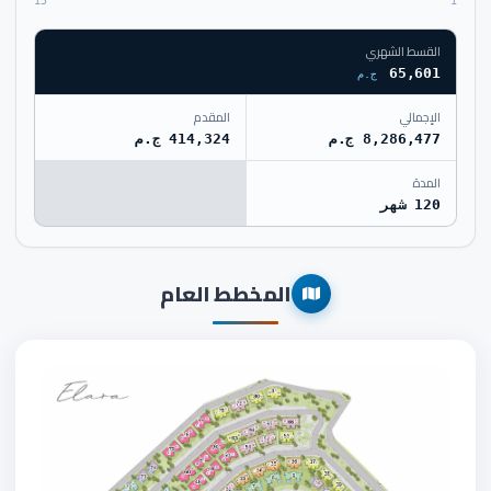
15
1
القسط الشهري
65,601
ج.م
الإجمالي
المقدم
8,286,477 ج.م
414,324 ج.م
المدة
120 شهر
المخطط العام