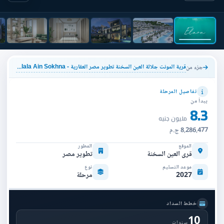
قرية المونت جلالة العين السخنة تطوير مصر العقارية - IL Monte Galala Ain Sokhna
جزء من
تفاصيل المرحلة
يبدأ من
8.3
مليون جنيه
8,286,477 ج.م
الموقع
المطور
قرى العين السخنة
تطوير مصر
موعد التسليم
نوع
2027
مرحلة
خطط السداد
10
سنوات