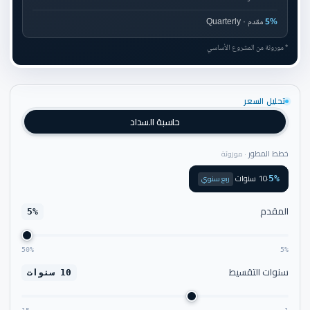
5%
مقدم · Quarterly
* موروثة من المشروع الأساسي
تحليل السعر
حاسبة السداد
خطط المطور
· موروثة
10 سنوات
·
ربع سنوي
5%
المقدم
5%
50%
5%
سنوات التقسيط
10 سنوات