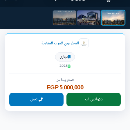
المطورون العرب العقارية
تجارى
2028
السعر يبدأ من
5,000,000 EGP
واتس اب
اتصل