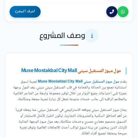
اعرف السعر
وصف المشروع
مول ميوز المستقبل سيتي
Muse Mostakbal City Mall
يقدم
مول ميوز المستقبل سيتي Muse Mostakbal City Mall
تجربة تسوق
استثنائية تجمع بين الحداثة والفخامة في قلب المستقبل سيتي سيتي، يعد المول وجهة
مميزة تلبي احتياجات جميع الزوار من خلال توفير مجموعة واسعة من المتاجر العالمية
والمطاعم الراقية إلى جانب خدمات متنوعة تجعل كل زيارة تجربة ممتعة ومتكاملة.
يمتاز ميوز المستقبل سيتي بموقعه الاستراتيجي في المستقبل سيتي، مما يجعله قريباً
من أهم المناطق السكنية والمشروعات التجارية، ليكون الخيار الأمثل للاستثمار أو
التسوق، بتصميم معماري عصري وخدمات متكاملة، يعد مول ميوز الوجهة المثالية
لأولئك الذين يبحثون عن بيئة تسوق تواكب أحدث الاتجاهات العالمية وتوفر تجربة
مريحة وممتعة لجميع أفراد العائلة.