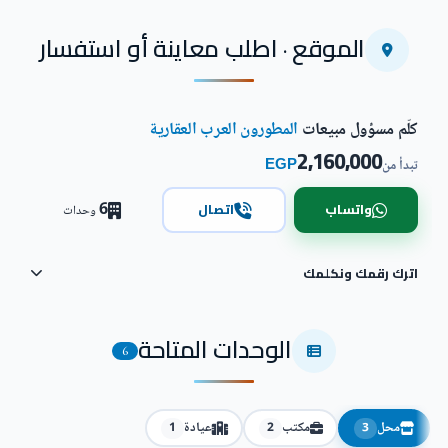
الموقع · اطلب معاينة أو استفسار
كلّم مسؤول مبيعات
المطورون العرب العقارية
2,160,000
EGP
تبدأ من
6
واتساب
اتصال
وحدات
اترك رقمك ونكلمك
الوحدات المتاحة
6
محل
مكتب
عيادة
1
2
3