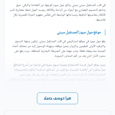
في قلب المستقبل سيتي سيتي، يتألق مول ميوز كوجهة من الفخامة والرقي، حيق
يتناغم التصميم المعماري مع أجواء من الراحة والأناقة، يجسد المول تحفة معمارية تأسر
الأنظار بتفاصيلها الدقيقة ومساحاتها الواسعة التي تعكس مفهوم الحياة العصرية بكل
تفاصيلها.
موقع مول ميوز المستقبل سيتي
يقع مول ميوز في موقع استراتيجي في قلب المستقبل سيتي، ليكون وجهة التسوق
والترفيه الأولى للمقيمين والزوار، يتميز موقعه بسهولة الوصول إليه من مختلف أنحاء
المدينة مما يجعله نقطة جذب مهمة على الخريطة التجارية للمنطقة، حيث يقع على
محور الأمل الذي يعد من أهم المحاور الحيوية.
يتيح موقع المول فرصة للاستمتاع بتجربة تسوق مميزة في واحدة من أسرع المناطق
نمواً وتطوراً في القاهرة الجديدة، مع قربه من المناطق السكينة الراقية والمشروعات
التجارية الرائدة، إذا كنت تبحث عن التميز والفخامة في التسوق فإن مول ميوز
المستقبل سيتي هو وجهتك المثالية،حيث يجمع بين الموقع الحيوي والخدمات المتكاملة
التي تلبي جميع احتياجات، من أهم الأماكن القريبة من مول ميوز المستقبل سيتي ما
يلي:
اقرأ الوصف كاملًا
يوجد مول ميوز المستقبل سيتي Muse Mostakbal City
Mall بالقرب من كمبوند ذا بترفلاي المستقبل سيتي، وكمبوند