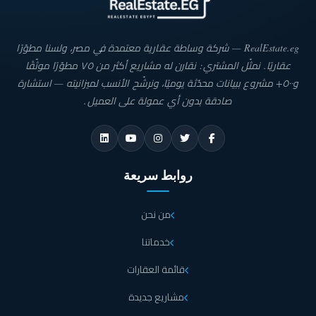
يقدم مول ميوز المستقبل سيتي تنوعاً استثنائياً في المساحات التي تلبي مختلف
احتياجات الأعمال، مما يجعله الوجهة المثالية لأصحاب المشاريع الباحثين عن فرص
استثمارية مميزة، يتمتع المول بتصميم ذكي يمزج بين المساحات الكبيرة والصغيرة
RealEstate.eg — شركة وساطة عقارية معتمدة في مصر، ولسنا مطوّرًا
ليمنحك مرونة كاملة في اختيار ما يناسب متطلبات عملك سواء كنت تبحث عن وحدة
عقاريًا. نمثّل المشتري: نقارن له مشاريع أكثر من ٧٥ مطوّرًا موثّقًا
تجارية، طبية، أو حتى مكتبية، لتبدأ مساحة الوحدات في المول من 30 متر مربع.
و٥٠٠+ مشروع ببيانات محدّثة يوميًا، ونرشّح الأنسب لميزانيته — استشارة
تتنوع مساحات الوحدات في المول لتتناسب مع مختلف الأنشطة التجارية، مما يجعلها
صادقة بدون أي عمولة على العميل.
الخيار الأمثل سواء للشركات الناشئة أو العلامات التجارية الكبيرة، مع توزيع مميز
للوحدات وواجهات زجاجية واسعة، تضمن لك هذه المساحات غرض منتجاتك بأفضل
صورة وجذب أكبر عدد من العملاء.
في مول ميوز المستقبل سيتي، تم تصميم كل متر بعناية فائقة لضمان الاستفادة القصوى
روابط سريعة
من المساحات، مع توفير بيئة عمل مريحة وعصرية تلبي احتياجات عملائك وتساهم في
نجاح مشروعك استمتع بتجربة استثمارية استثنائية في أحد أبرز وجهات المستقبل.
من نحن
خدمات مول ميوز المستقبل
خدماتنا
يقدم مول ميوز المستقبل سيتي مجموعة متكاملة من الخدمات التي ترتقي بتجربة
زواره وأصحاب الأعمال إلى مستوى جديد من الراحة والرفاهية، يحرص المول على
قائمة العقارات
تلبية جميع احتياجات المستثمرين والعملاء من خلال توفير بيئة متكاملة تجمع بين
الجودة والراحة في كل تفصيلة، وتتمثل خدمات مول ميوز المستقبل سيتي فيما يلي:
مشاريع جديدة