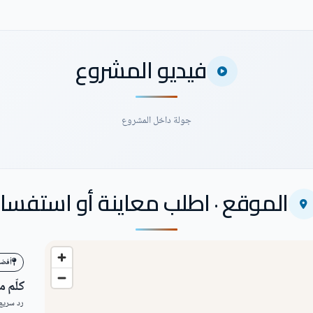
فيديو المشروع
جولة داخل المشروع
الموقع · اطلب معاينة أو استفسار
أفضل ا
كلّم 
رد سريع 