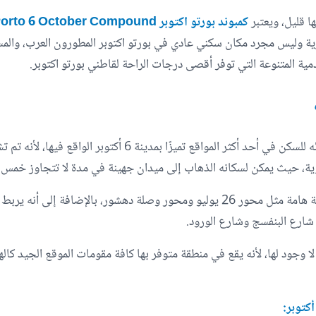
كمبوند بورتو اكتوبر Porto 6 October Compound
ارية وليس مجرد مكان سكني عادي في بورتو اكتوبر المطورون العرب، وال
مية المتنوعة التي توفر أقصى درجات الراحة لقاطني بورتو اكتوبر.
يجعل كمبوند بورتو أكتوبر الفرصة سانحة أمام عملائه للسكن في أ
وية، حيث يمكن لسكانه الذهاب إلى ميدان جهينة في مدة لا تتجاوز خمس 
موقع بورتو اكتوبر قريب أيضًا من محاور استراتيجية هامة مثل محور 26 يوليو ومحور وصلة
ارع البنفسج وشارع الورود.
لا وجود لها، لأنه يقع في منطقة متوفر بها كافة مقومات الموقع الجيد كاله