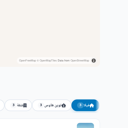
OpenFreeMap
© OpenMapTiles
Data from
OpenStreetMap
فيلا
توين هاوس
شقة
3
3
3