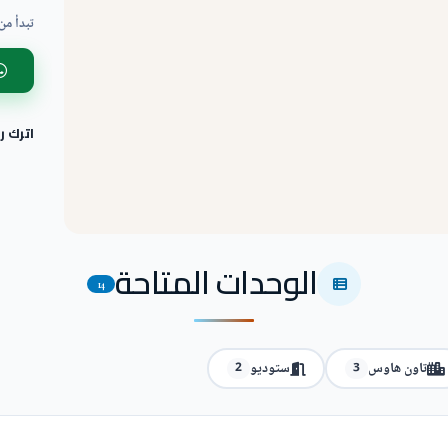
تبدأ من
اترك 
الوحدات المتاحة
14
تاون هاوس
ستوديو
2
3