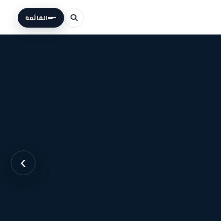
القائمة
›