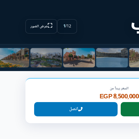
ب
⛶
1
/
12
عرض الصور
السعر يبدأ من
8,500,000 EGP
اتصل