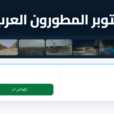
توبر المطورون العر
واتس اب