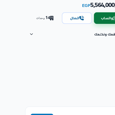
5,564,000
EGP
14
واتساب
اتصال
وحدات
رقمك ونكلمك