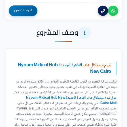
اعرف السعر
وصف المشروع
نيوم ميديكال هاب
القاهرة الجديدة Nyoum Midical Hub
New Cairo
تمكنت شركة المطورون العرب القابضة للتطوير العقاري من إطلاق مشروع فريد من
نوعه في القاهرة الجديدة يهدف إلى تقديم منظور جديد ومتطور لتقديم الخدمات
الطبية والعلاجية على أعلى مستوى بواسطة نخبة من الأطباء والمتخصصين من خلال
مول نيوم ميديكال هاب القاهرة الجديدة Nyoum Midical Hub New
Mall
Cairo
الذي يتمتع بالمقومات التي تساهم في استقطاب العملاء من كل مكان،
وذلك لتصميمه الرائع الذي يراعي المعايير العالمية والمواصفات التي تؤهل nyoum
medical hub ليصبح مكان لتلقي الرعاية الصحية المتميزة، حيث تم انتقاء موقعه
بعناية ليسهل وصول المرضى من العملاء إليه، فضلا عن تقسيم المساحات إلى وحدات
طبية تتيح للأطباء تقديم خدمات على أعلى مستوى بأريحية وسط أجواء صحية، ولم