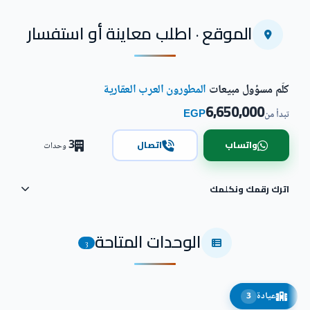
الموقع · اطلب معاينة أو استفسار
كلّم مسؤول مبيعات
المطورون العرب العقارية
6,650,000
EGP
تبدأ من
3
واتساب
اتصال
وحدات
اترك رقمك ونكلمك
الوحدات المتاحة
3
عيادة
3