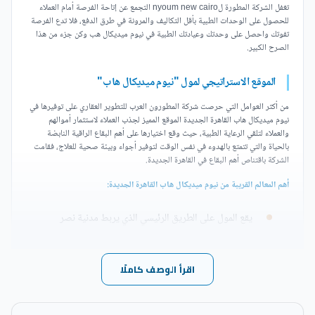
تغفل الشركة المطورة لnyoum new cairo التجمع عن إتاحة الفرصة أمام العملاء
للحصول على الوحدات الطبية بأقل التكاليف والمرونة في طرق الدفع، فلا تدع الفرصة
تفوتك واحصل على وحدتك وعيادتك الطبية في نيوم ميديكال هب وكن جزء من هذا
الصرح الكبير.
الموقع الاستراتيجي لمول "نيوم ميديكال هاب"
من أكثر العوامل التي حرصت شركة المطورون العرب للتطوير العقاري على توفيرها في
نيوم ميديكال هاب القاهرة الجديدة الموقع المميز لجذب العملاء لاستثمار أموالهم
والعملاء لتلقي الرعاية الطبية، حيث وقع اختيارها على أهم البقاع الراقية النابضة
بالحياة والتي تتمتع بالهدوء في نفس الوقت لتوفير أجواء وبيئة صحية للعلاج، فقامت
الشركة باقتناص أهم البقاع في القاهرة الجديدة.
أهم المعالم القريبة من نيوم ميديكال هاب القاهرة الجديدة:
يقع المول على الطريق الرئيسي الذي يربط مدنية نصر
بالعاصمة الإدارية الجديدة.
اقرأ الوصف كاملًا
يمكن الوصول إلى نيوم ميديكال هاب القاهرة الجديدة عبر
طريق السويس والطريق الدائري.