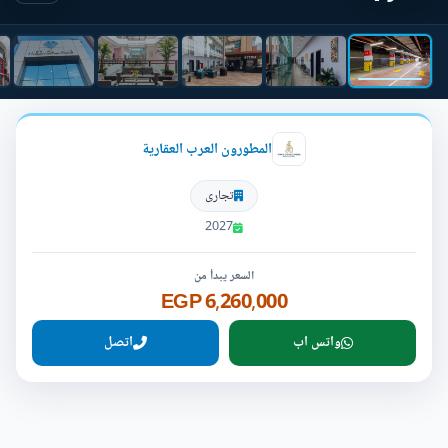
المطورون العرب العقارية
تجارى
2027
السعر يبدأ من
6,260,000 EGP
واتس اب
اتصل