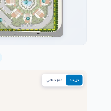
خريطة
قمر صناعي