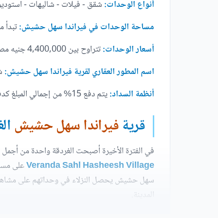
أنواع الوحدات:
شقق - فيلات - شاليهات - استودي
مساحة الوحدات في فيراندا سهل حشيش:
تبدأ من 62 متر مربع إلى 60
أسعار الوحدات:
تتراوح بين 4,400,000 جنيه مصري و22,000,000 جنيه مصري.
اسم المطور العقاري لقرية فيراندا سهل حشيش:
ش
أنظمة السداد:
يتم دفع 15% من إجمالي المبلغ كدفعة أولى عند التعاقد، مع توزيع باقي المبلغ على أقساط لمدة 6 سنوات.
قرية
فيراندا سهل حشيش
الغردقة lage
في الفترة الأخيرة أصبحت الغردقة واحدة من أجمل ال
Veranda Sahl Hasheesh Village
سهل حشيش يحصل النزلاء في وحداتهم على مشاهد با
المدينة.
مع illage