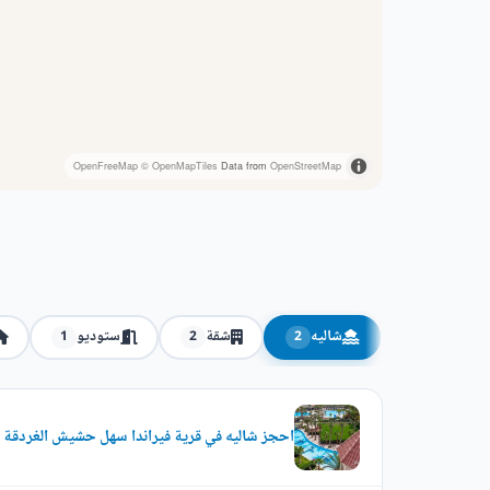
OpenFreeMap
© OpenMapTiles
Data from
OpenStreetMap
شاليه
شقة
ستوديو
1
2
2
احجز شاليه في قرية فيراندا سهل حشيش الغردقة بمقدم 5