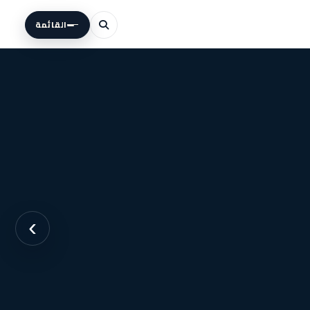
القائمة
›