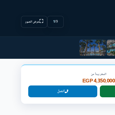
⛶
1
/
9
عرض الصور
السعر يبدأ من
4,350,000 EGP
اتصل