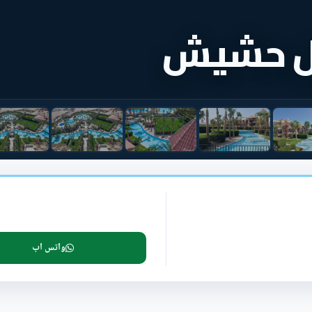
هل حشيش
واتس اب