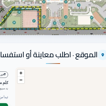
الموقع · اطلب معاينة أو استفسار
قرى 
كلّم 
رد سريع 
تبدأ من