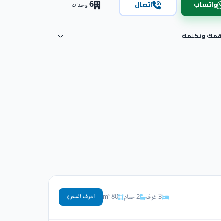
6
واتساب
اتصال
وحدات
رقمك ونكلمك
3 غرف
2 حمام
80 m²
اعرف السعر