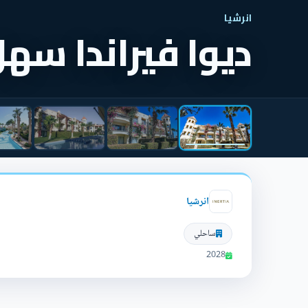
انرشيا
ديوا فيراندا س
انرشيا
ساحلي
2028