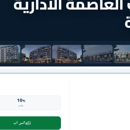
العاصمة الادارية
10
%
مقدم
واتس اب