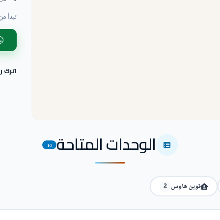
تبدأ من
اترك 
الوحدات المتاحة
10
توين هاوس
2