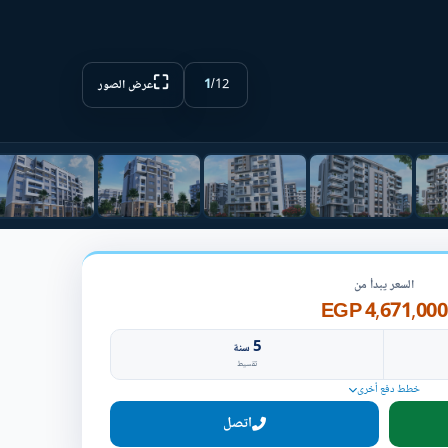
⛶
1
/
12
عرض الصور
السعر يبدأ من
4,671,000 EGP
5
سنة
تقسيط
خطط دفع أخرى
اتصل