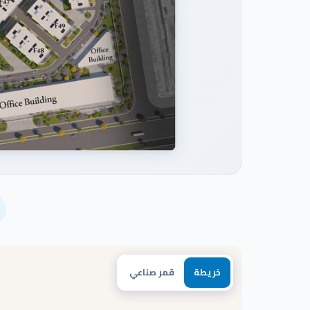
خريطة
قمر صناعي