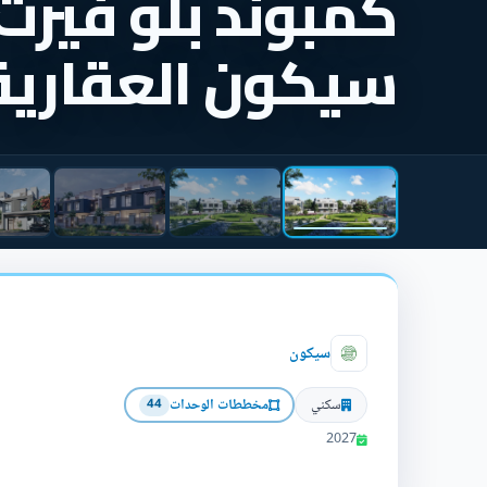
كمبوند بلو فيرت 
سيكون العقارية
سيكون
سكني
مخططات الوحدات
44
2027