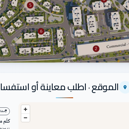
الموقع · اطلب معاينة أو استفسار
مشاري
كلّم 
رد سريع 