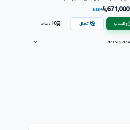
4,671,000
EGP
10
واتساب
اتصال
وحدات
رقمك ونكلمك