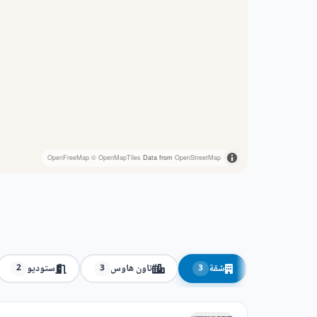
OpenFreeMap
© OpenMapTiles
Data from
OpenStreetMap
شقة
تاون هاوس
ستوديو
2
3
3