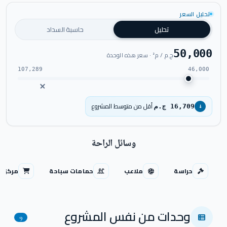
اضغط للتكبير
تحليل السعر
تحليل
حاسبة السداد
50,000
ج.م / م² · سعر هذه الوحدة
107,289
46,000
أقل من متوسط المشروع
16,709 ج.م
↓
وسائل الراحة
حراسة
ملاعب
حمامات سباحة
مركز ت
وحدات من نفس المشروع
9