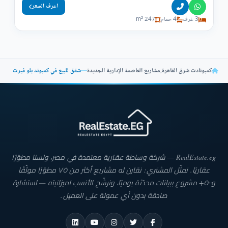
اعرف السعر
3 غرف
4 حمام
247 m²
كمبونادت شرق القاهرة
,
مشاريع العاصمة الإدارية الجديدة
—
شقق للبيع في كمبوند بلو فيرت
RealEstate.eg — شركة وساطة عقارية معتمدة في مصر، ولسنا مطوّرًا
عقاريًا. نمثّل المشتري: نقارن له مشاريع أكثر من ٧٥ مطوّرًا موثّقًا
و٥٠٠+ مشروع ببيانات محدّثة يوميًا، ونرشّح الأنسب لميزانيته — استشارة
صادقة بدون أي عمولة على العميل.