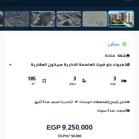
سيكون
شقة
متاحة
كمبوند بلو فيرت العاصمة الادارية سيكون العقارية
185
3
3
غرف
حمام
m²
شارع رئيسي
تحديث السعر: منذ 9 أشهر
مخططات الوحدات
42
أضيفت: منذ 5 سنوات
9,250,000 EGP
50,000 EGP/m²