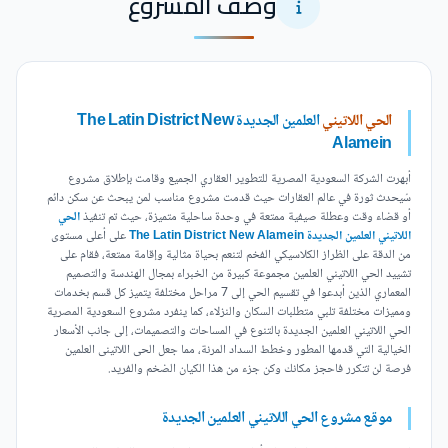
وصف المشروع
الحي اللاتيني
العلمين الجديدة The Latin District New
Alamein
أبهرت الشركة السعودية المصرية للتطوير العقاري الجميع وقامت بإطلاق مشروع
سُيحدث ثورة في عالم العقارات حيث قدمت مشروع مناسب لمن يبحث عن سكن دائم
أو قضاء وقت وعطلة صيفية ممتعة في وحدة ساحلية متميزة، حيث تم تنفيذ
الحي
اللاتيني العلمين الجديدة The Latin District New Alamein
على أعلى مستوى
من الدقة على الظراز الكلاسيكي الفخم لتنعم بحياة مثالية وإقامة ممتعة، فقام على
تشييد الحي اللاتيني العلمين مجموعة كبيرة من الخبراء بمجال الهندسة والتصميم
المعماري الذين أبدعوا في تقسيم الحي إلى 7 مراحل مختلفة يتميز كل قسم بخدمات
ومميزات مختلفة تلبي متطلبات السكان والنزلاء، كما ينفرد مشروع السعودية المصرية
الحي اللاتيني العلمين الجديدة بالتنوع في المساحات والتصميمات، إلى جانب الأسعار
الخيالية التي قدمها المطور وخطط السداد المرنة، مما جعل الحى اللاتينى العلمين
فرصة لن تتكرر فاحجز مكانك وكن جزء من هذا الكيان الضخم والفريد.
موقع مشروع الحي اللاتيني العلمين الجديدة