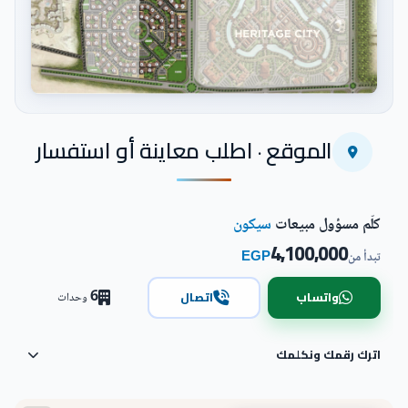
اضغط للتكبير
الموقع · اطلب معاينة أو استفسار
كلّم مسؤول مبيعات
سيكون
4,100,000
EGP
تبدأ من
6
واتساب
اتصال
وحدات
اترك رقمك ونكلمك