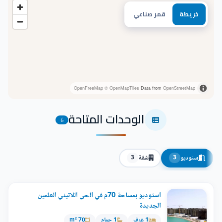
خريطة
قمر صناعي
OpenFreeMap
© OpenMapTiles
Data from
OpenStreetMap
الوحدات المتاحة
6
ستوديو
شقة
3
3
استوديو بمساحة 70م في الحي اللاتيني العلمين
الجديدة
1 غرف
1 حمام
70 m²