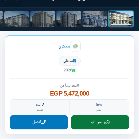
سيكون
ساحلي
2026
السعر يبدأ من
5,472,000 EGP
7
5
%
سنة
مقدم
تقسيط
واتس اب
اتصل