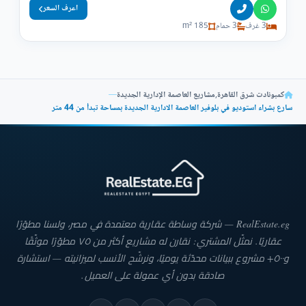
اعرف السعر
3 غرف
3 حمام
185 m²
كمبونادت شرق القاهرة
,
مشاريع العاصمة الإدارية الجديدة
—
سارع بشراء استوديو في بلوفير العاصمة الادارية الجديدة بمساحة تبدأ من 44 متر
RealEstate.eg — شركة وساطة عقارية معتمدة في مصر، ولسنا مطوّرًا
عقاريًا. نمثّل المشتري: نقارن له مشاريع أكثر من ٧٥ مطوّرًا موثّقًا
و٥٠٠+ مشروع ببيانات محدّثة يوميًا، ونرشّح الأنسب لميزانيته — استشارة
صادقة بدون أي عمولة على العميل.