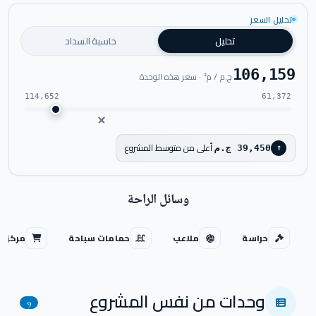
اضغط للتكبير
تحليل السعر
تحليل
حاسبة السداد
106,159
ج.م / م² · سعر هذه الوحدة
114,652
61,372
أعلى من متوسط المشروع
39,450 ج.م
↑
وسائل الراحة
حراسة
ملاعب
حمامات سباحة
مركز ت
وحدات من نفس المشروع
9