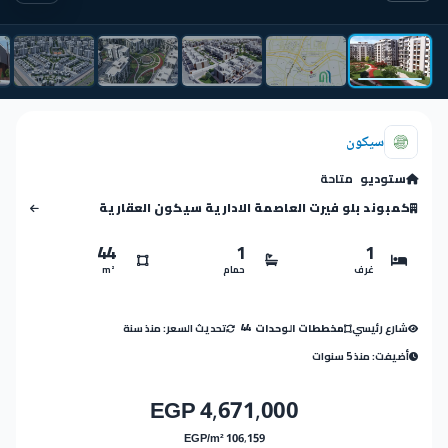
سيكون
ستوديو
متاحة
كمبوند بلو فيرت العاصمة الادارية سيكون العقارية
44
1
1
غرف
حمام
m²
شارع رئيسي
تحديث السعر: منذ سنة
مخططات الوحدات
44
أضيفت: منذ 5 سنوات
4,671,000 EGP
106,159 EGP/m²