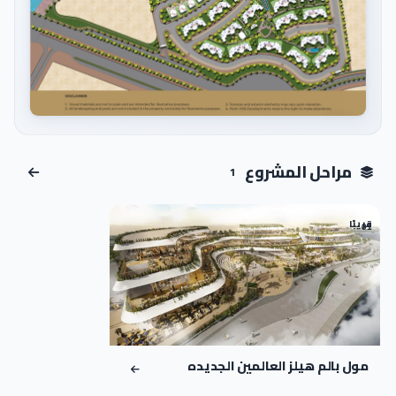
اضغط للتكبير
مراحل المشروع
1
قريبًا
01
مول بالم هيلز العالمين الجديده