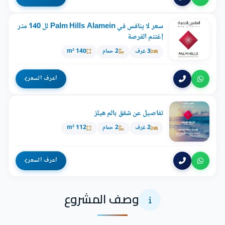
سعر لا ينافس في Palm Hills Alamein لل 140 متر
إغتنم الفرصة
3 غرف
2 حمام
140 m²
اعرف السعر
تفاصيل عن شقق بالم هيلز
2 غرف
2 حمام
112 m²
اعرف السعر
وصف المشروع