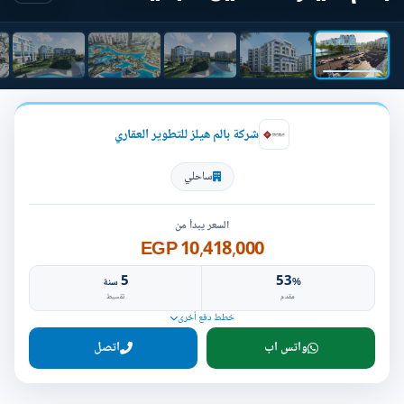
شركة بالم هيلز للتطوير العقاري
ساحلي
السعر يبدأ من
10,418,000 EGP
5
53
%
سنة
مقدم
تقسيط
خطط دفع أخرى
واتس اب
اتصل