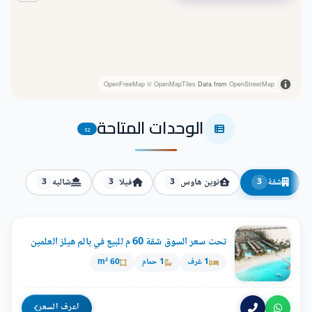
OpenFreeMap
© OpenMapTiles
Data from
OpenStreetMap
الوحدات المتاحة
12
شقة
توين هاوس
فيلا
شاليه
3
3
3
3
تحت سعر السوق شقة 60 م للبيع في بالم هيلز العلمين
1 غرف
1 حمام
60 m²
اعرف السعر