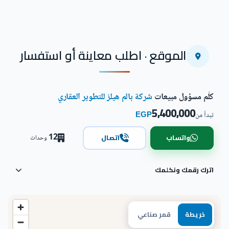
الموقع · اطلب معاينة أو استفسار
كلّم مسؤول مبيعات
شركة بالم هيلز للتطوير العقاري
5,400,000
EGP
تبدأ من
12
واتساب
اتصال
وحدات
اترك رقمك ونكلمك
خريطة
قمر صناعي