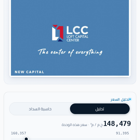
اضغط للتكبير
تحليل السعر
تحليل
حاسبة السداد
148,479
ج.م / م² · سعر هذه الوحدة
160,357
91,395