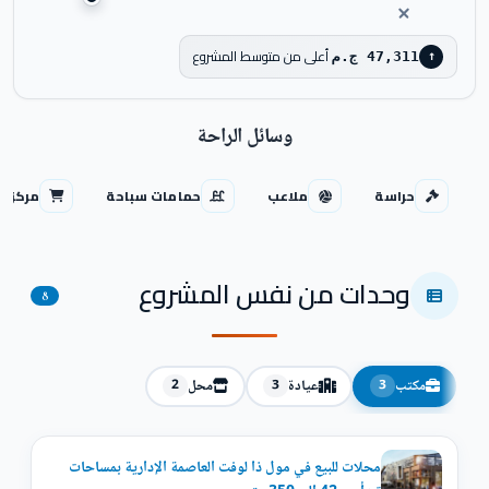
أعلى من متوسط المشروع
47,311 ج.م
↑
وسائل الراحة
حراسة
ملاعب
حمامات سباحة
مركز ت
وحدات من نفس المشروع
8
مكتب
عيادة
محل
2
3
3
محلات للبيع في مول ذا لوفت العاصمة الإدارية بمساحات