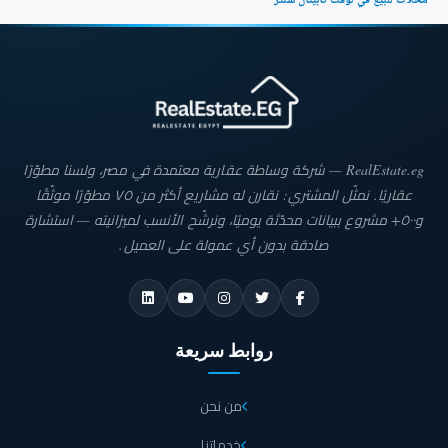
محلات للبيع في لوفت كابيتال سنتر
RealEstate.eg — شركة وساطة عقارية معتمدة في مصر، ولسنا مطوّرًا
عقاريًا. نمثّل المشتري: نقارن له مشاريع أكثر من ٧٥ مطوّرًا موثّقًا
و٥٠٠+ مشروع ببيانات محدّثة يوميًا، ونرشّح الأنسب لميزانيته — استشارة
صادقة بدون أي عمولة على العميل.
روابط سريعة
من نحن
خدماتنا