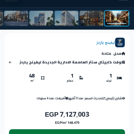
ليفينج ياردز
محل
متاحة
لوفت كابيتال سنتر العاصمة الادارية الجديدة ليفينج ياردز
48
1
1
غرف
حمام
m²
شارع رئيسي
تحديث السعر: منذ 3 أشهر
أضيفت: منذ 4 سنوات
7,127,003 EGP
148,479 EGP/m²