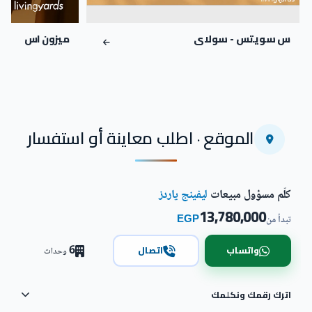
س سويتس - سولاى
ميزون اس
الموقع · اطلب معاينة أو استفسار
كلّم مسؤول مبيعات
ليفينج ياردز
13,780,000
EGP
تبدأ من
6
واتساب
اتصال
وحدات
اترك رقمك ونكلمك