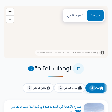
خريطة
قمر صناعي
OpenFreeMap
© OpenMapTiles
Data from
OpenStreetMap
الوحدات المتاحة
6
فيلا
تاون هاوس
توين هاوس
2
2
2
سارع بالحجز في كمبوند سولاي فيلا تبدأ مساحاتها من