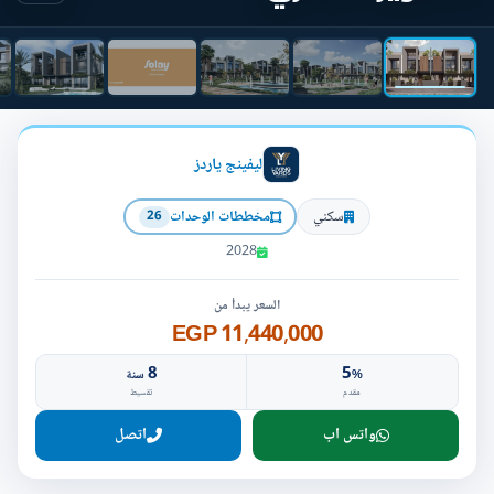
ليفينج ياردز
سكني
مخططات الوحدات
26
2028
السعر يبدأ من
11,440,000 EGP
8
5
%
سنة
مقدم
تقسيط
واتس اب
اتصل