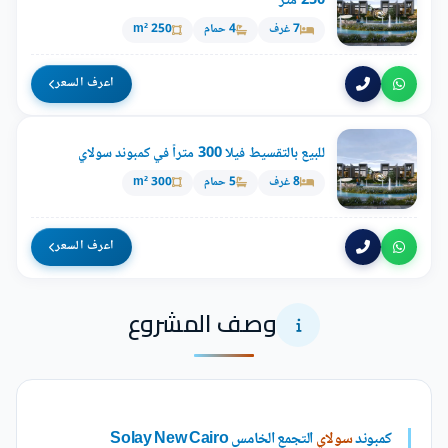
250 متر
7 غرف
4 حمام
250 m²
اعرف السعر
للبيع بالتقسيط فيلا 300 متراً في كمبوند سولاي
8 غرف
5 حمام
300 m²
اعرف السعر
وصف المشروع
كمبوند
سولاي
التجمع الخامس Solay New Cairo