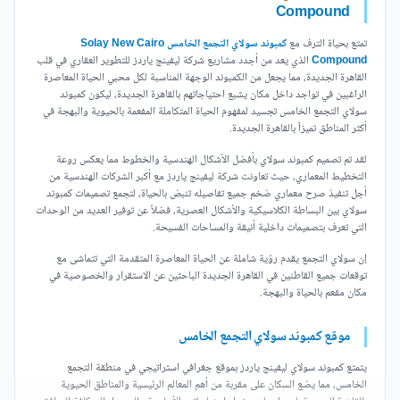
Compound
تمتع بحياة الترف مع
كمبوند سولاي التجمع الخامس Solay New Cairo
Compound
الذي يعد من أجدد مشاريع شركة ليفينج ياردز للتطوير العقاري في قلب
القاهرة الجديدة، مما يجعل من الكمبوند الوجهة المناسبة لكل محبي الحياة المعاصرة
الراغبين في تواجد داخل مكان يشبع احتياجاتهم بالقاهرة الجديدة، ليكون كمبوند
سولاي التجمع الخامس تجسيد لمفهوم الحياة المتكاملة المفعمة بالحيوية والبهجة في
أكثر المناطق تميزاً بالقاهرة الجديدة.
لقد تم تصميم كمبوند سولاي بأفضل الأشكال الهندسية والخطوط مما يعكس روعة
التخطيط المعماري، حيث تعاونت شركة ليفينج ياردز مع أكبر الشركات الهندسية من
أجل تنفيذ صرح معماري ضخم جميع تفاصيله تنبض بالحياة، لتجمع تصميمات كمبوند
سولاي بين البساطة الكلاسيكية والأشكال العصرية، فضلاً عن توفير العديد من الوحدات
التي تعرف بتصميمات داخلية أنيقة والمساحات الفسيحة.
إن سولاي التجمع يقدم رؤية شاملة عن الحياة المعاصرة المتقدمة التي تتماشى مع
توقعات جميع القاطنين في القاهرة الجديدة الباحثين عن الاستقرار والخصوصية في
مكان مفعم بالحياة والبهجة.
موقع كمبوند سولاي التجمع الخامس
يتمتع كمبوند سولاي ليفينج ياردز بموقع جغرافي استراتيجي في منطقة التجمع
الخامس، مما يضع السكان على مقربة من أهم المعالم الرئيسية والمناطق الحيوية