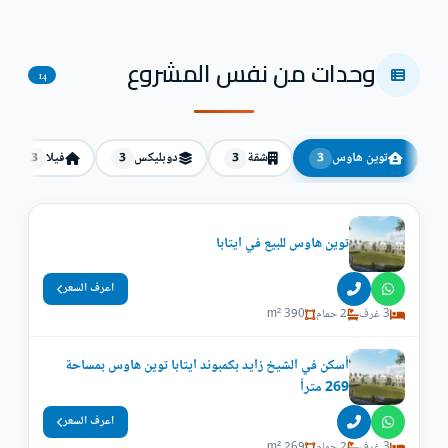
وحدات من نفس المشروع
14
توين هاوس
شقة
دوبليكس
فيلا
3
3
3
3
توين هاوس للبيع في ايتابا
اعرف السعر
3 غرف
2 حمام
390 m²
أسكن في الشيخ زايد بكمبوند ايتابا توين هاوس بمساحة
269 متراً
اعرف السعر
3 غرف
2 حمام
269 m²