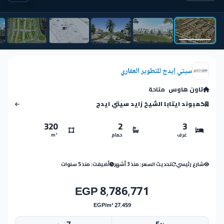
سيتي إيدج للتطوير العقاري
تاون هاوس
متاحة
كمبوند ايتابا الشيخ زايد سيتي ايدج
320
2
3
غرف
حمام
m²
شارع رئيسي
تحديث السعر: منذ 3 أشهر
أضيفت: منذ 5 سنوات
8,786,771 EGP
27,459 EGP/m²