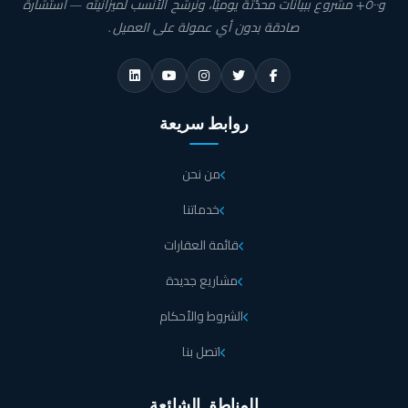
و٥٠٠+ مشروع ببيانات محدّثة يوميًا، ونرشّح الأنسب لميزانيته — استشارة
صادقة بدون أي عمولة على العميل.
روابط سريعة
من نحن
خدماتنا
قائمة العقارات
مشاريع جديدة
الشروط والأحكام
اتصل بنا
المناطق الشائعة