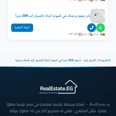
بادر بحجز وحدتك في كمبوند ايتابا بالشيخ زايد 269 متراً
اعرف السعر
3 غرف
2 حمام
264 m²
كمبوندات الشيخ زايد
—
إحجز 320 متراً في كمبوند ايتابا بالشيخ زايد بأسعار مميزة
RealEstate.eg — شركة وساطة عقارية معتمدة في مصر، ولسنا مطوّرًا
عقاريًا. نمثّل المشتري: نقارن له مشاريع أكثر من ٧٥ مطوّرًا موثّقًا