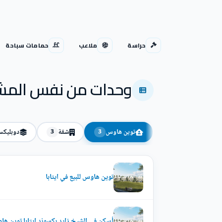
حراسة
ملاعب
حمامات سباحة
وحدات من نفس المش
توين هاوس
شقة
دوبليك
3
3
توين هاوس للبيع في ايتابا
أسكن في الشيخ زايد بكمبوند ايتابا توين هاوس بمس