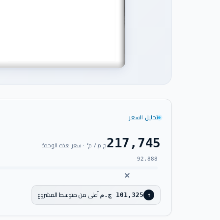
تحليل السعر
217,745
ج.م / م² · سعر هذه الوحدة
92,888
أعلى من متوسط المشروع
101,325 ج.م
↑