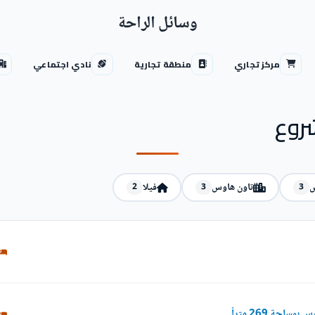
وسائل الراحة
مركز تجاري
منطقة تجارية
نادي اجتماعي
روع
س
تاون هاوس
فيلا
2
3
3
احة 269 متراً