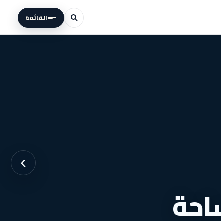
القائمة
›
احة