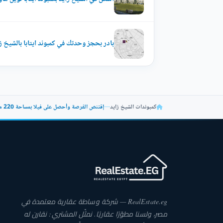
بادر بحجز وحدتك في كمبوند ايتابا بالشيخ زايد 269 م
كمبوندات الشيخ زايد
—
إقتنص الفرصة وأحصل على فيلا بمساحة 220 متراً في كمبوند ايتابا
RealEstate.eg — شركة وساطة عقارية معتمدة في
مصر، ولسنا مطوّرًا عقاريًا. نمثّل المشتري: نقارن له