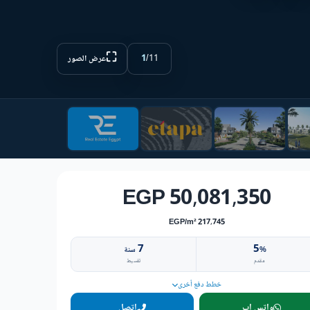
⛶
1
/
11
عرض الصور
50,081,350 EGP
217,745 EGP/m²
7
5
%
سنة
مقدم
تقسيط
خطط دفع أخرى
واتس اب
اتصل