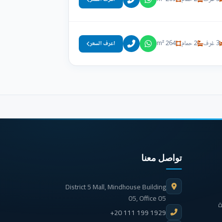
3 غرف
2 حمام
264 m²
اعرف السعر
تواصل معنا
District 5 Mall, Mindhouse Building
05, Office 05
ة
+20 111 199 1929