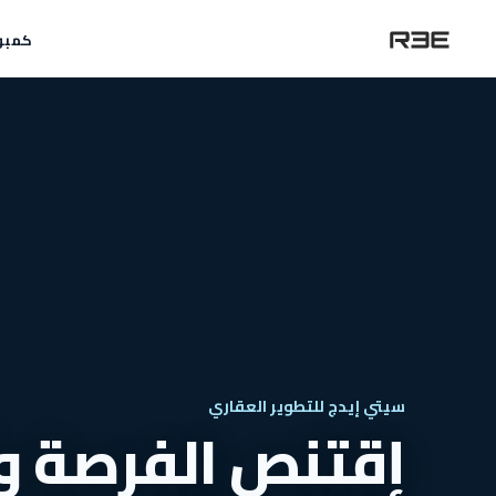
كمبو
سيتي إيدج للتطوير العقاري
إقتنص الفرصة و