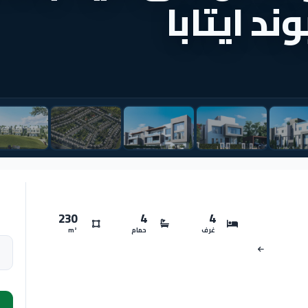
230
4
4
غرف
حمام
m²