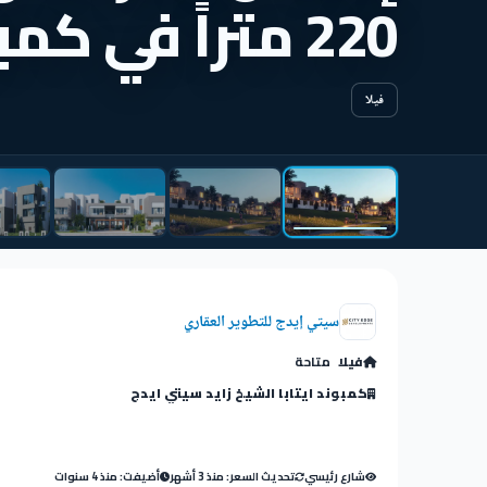
220 متراً في كمبوند ايتابا
فيلا
سيتي إيدج للتطوير العقاري
فيلا
متاحة
كمبوند ايتابا الشيخ زايد سيتي ايدج
شارع رئيسي
تحديث السعر: منذ 3 أشهر
أضيفت: منذ 4 سنوات