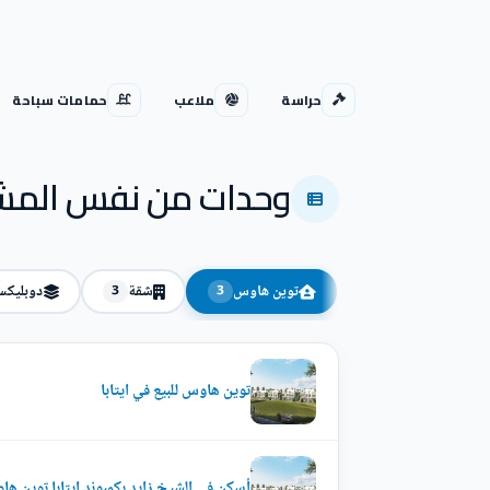
حراسة
ملاعب
حمامات سباحة
وحدات من نفس المش
توين هاوس
شقة
دوبليك
3
3
توين هاوس للبيع في ايتابا
أسكن في الشيخ زايد بكمبوند ايتابا توين هاوس بمس