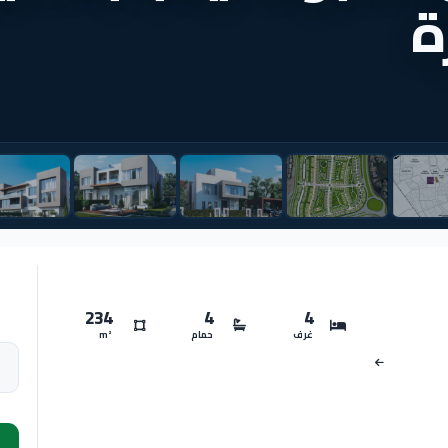
ة
234
4
4
غرف
حمام
m²