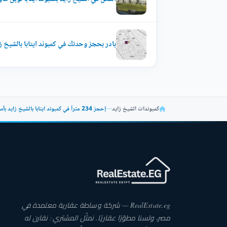
بادر بحجز وحدتك في كمبوند ايتابا بالشيخ زايد 269 م
كمبوندات الشيخ زايد
—
إحجز 234 متراً في كمبوند ايتابا بالشيخ زايد بأسعار مُميزة
RealEstate.eg — شركة وساطة عقارية معتمدة في
مصر، ولسنا مطوّرًا عقاريًا. نمثّل المشتري: نقارن له