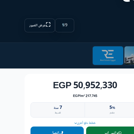
⛶
1
/
9
عرض الصور
50,952,330 EGP
217,745 EGP/m²
7
5
%
سنة
مقدم
تقسيط
خطط دفع أخرى
واتس اب
اتصل