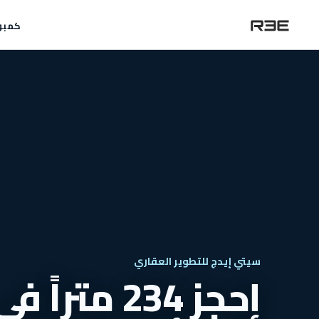
كمبو
سيتي إيدج للتطوير العقاري
إحجز 234 م