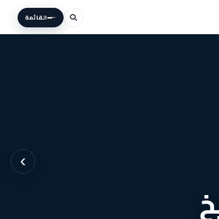
القائمة
›
يخ