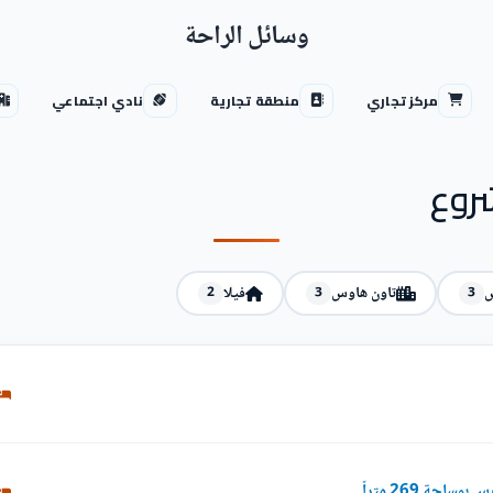
وسائل الراحة
مركز تجاري
منطقة تجارية
نادي اجتماعي
روع
س
تاون هاوس
فيلا
2
3
3
احة 269 متراً