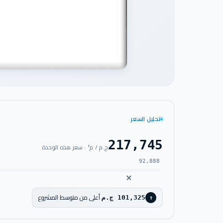
تحليل السعر
217,745
ج.م / م² · سعر هذه الوحدة
92,888
أعلى من متوسط المشروع
101,325 ج.م
↑