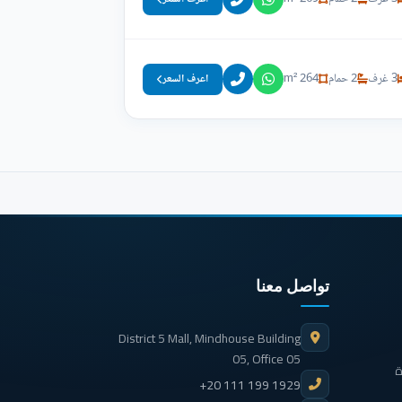
3 غرف
2 حمام
264 m²
اعرف السعر
تواصل معنا
District 5 Mall, Mindhouse Building
05, Office 05
ة
+20 111 199 1929