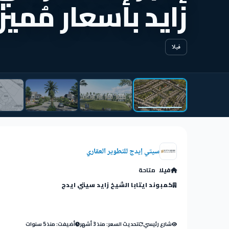
زايد بأسعار مُميز
فيلا
سيتي إيدج للتطوير العقاري
فيلا
متاحة
كمبوند ايتابا الشيخ زايد سيتي ايدج
شارع رئيسي
تحديث السعر: منذ 3 أشهر
أضيفت: منذ 5 سنوات