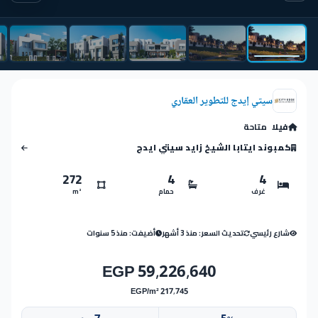
سيتي إيدج للتطوير العقاري
فيلا
متاحة
كمبوند ايتابا الشيخ زايد سيتي ايدج
272
4
4
غرف
حمام
m²
شارع رئيسي
تحديث السعر: منذ 3 أشهر
أضيفت: منذ 5 سنوات
59,226,640 EGP
217,745 EGP/m²