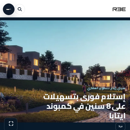
سيتي إيدج للتطوير العقاري
إستلام فورى بتسهيلات
على 8 سنين في كمبوند
ايتابا
⛶
فيلا
عرض الص