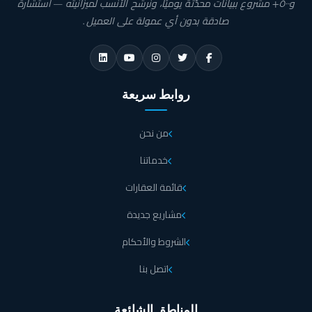
و٥٠٠+ مشروع ببيانات محدّثة يوميًا، ونرشّح الأنسب لميزانيته — استشارة
صادقة بدون أي عمولة على العميل.
روابط سريعة
من نحن
خدماتنا
قائمة العقارات
مشاريع جديدة
الشروط والأحكام
اتصل بنا
المناطق الشائعة