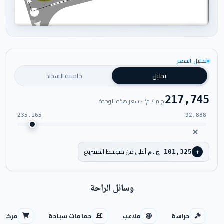
اضغط للتكبير
تحليل السعر
تحليل
حاسبة السداد
217,745
ج.م / م² · سعر هذه الوحدة
235,165
92,888
أعلى من متوسط المشروع
101,325 ج.م
↑
وسائل الراحة
حراسة
ملاعب
حمامات سباحة
مركز ت