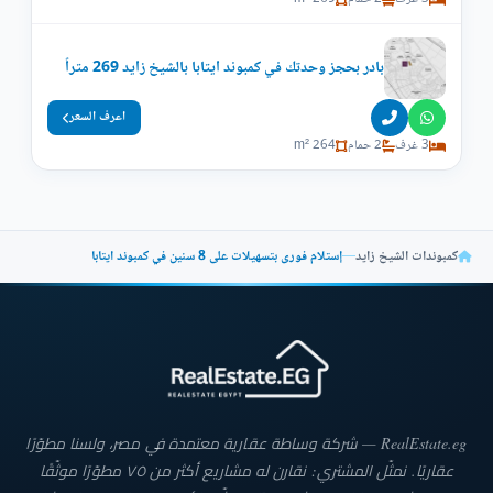
بادر بحجز وحدتك في كمبوند ايتابا بالشيخ زايد 269 متراً
اعرف السعر
3 غرف
2 حمام
264 m²
كمبوندات الشيخ زايد
—
إستلام فورى بتسهيلات على 8 سنين في كمبوند ايتابا
RealEstate.eg — شركة وساطة عقارية معتمدة في مصر، ولسنا مطوّرًا
عقاريًا. نمثّل المشتري: نقارن له مشاريع أكثر من ٧٥ مطوّرًا موثّقًا