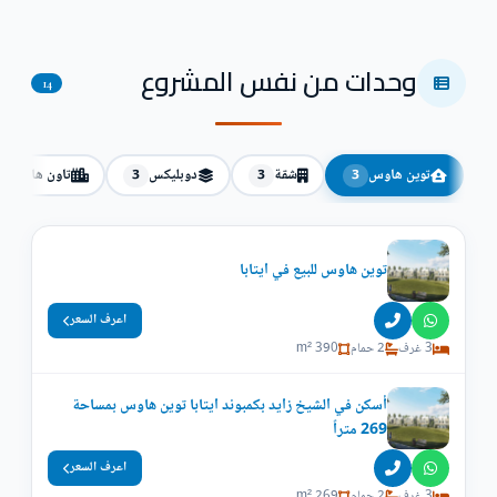
وحدات من نفس المشروع
14
توين هاوس
شقة
دوبليكس
تاون هاوس
3
3
3
توين هاوس للبيع في ايتابا
اعرف السعر
3 غرف
2 حمام
390 m²
أسكن في الشيخ زايد بكمبوند ايتابا توين هاوس بمساحة
269 متراً
اعرف السعر
3 غرف
2 حمام
269 m²