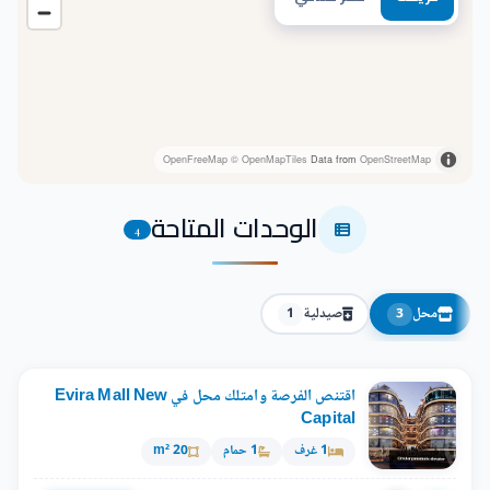
OpenFreeMap
© OpenMapTiles
Data from
OpenStreetMap
الوحدات المتاحة
4
محل
صيدلية
1
3
اقتنص الفرصة وامتلك محل في Evira Mall New
Capital
1 غرف
1 حمام
20 m²