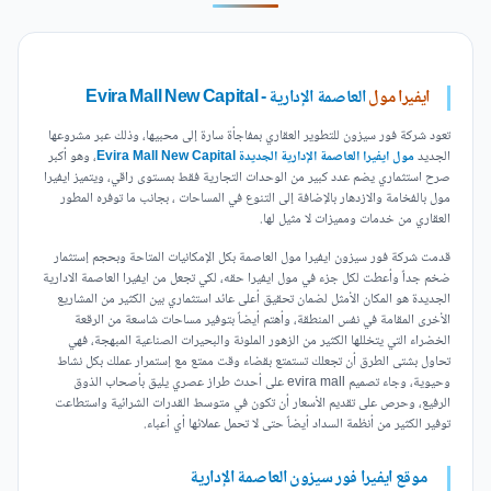
ايفيرا مول
العاصمة الإدارية - Evira Mall New Capital
تعود شركة فور سيزون للتطوير العقاري بمفاجأة سارة إلى محبيها، وذلك عبر مشروعها
الجديد
مول ايفيرا العاصمة الإدارية الجديدة Evira Mall New Capital
، وهو أكبر
صرح استثماري يضم عدد كبير من الوحدات التجارية فقط بمستوى راقي، ويتميز ايفيرا
مول بالفخامة والازدهار بالإضافة إلى التنوع في المساحات ، بجانب ما توفره المطور
العقاري من خدمات ومميزات لا مثيل لها.
قدمت شركة فور سيزون ايفيرا مول العاصمة بكل الإمكانيات المتاحة وبحجم إستثمار
ضخم جداً وأعطت لكل جزء في مول ايفيرا حقه، لكي تجعل من ايفيرا العاصمة الادارية
الجديدة هو المكان الأمثل لضمان تحقيق أعلى عائد استثماري بين الكثير من المشاريع
الأخرى المقامة في نفس المنطقة، وأهتم أيضاً بتوفير مساحات شاسعة من الرقعة
الخضراء التي يتخللها الكثير من الزهور الملونة والبحيرات الصناعية المبهجة، فهي
تحاول بشتى الطرق أن تجعلك تستمتع بقضاء وقت ممتع مع إستمرار عملك بكل نشاط
وحيوية، وجاء تصميم evira mall على أحدث طراز عصري يليق بأصحاب الذوق
الرفيع، وحرص على تقديم الأسعار أن تكون في متوسط القدرات الشرائية واستطاعت
توفير الكثير من أنظمة السداد أيضاً حتى لا تحمل عملائها أي أعباء.
موقع ايفيرا فور سيزون العاصمة الإدارية