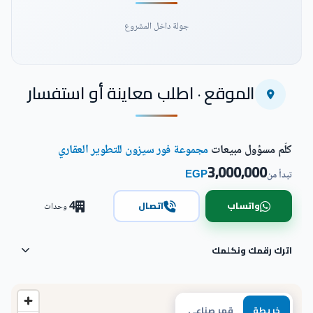
جولة داخل المشروع
الموقع · اطلب معاينة أو استفسار
شاهد فيديو المشروع
كلّم مسؤول مبيعات
مجموعة فور سيزون للتطوير العقاري
3,000,000
EGP
تبدأ من
4
واتساب
اتصال
وحدات
اترك رقمك ونكلمك
خريطة
قمر صناعي