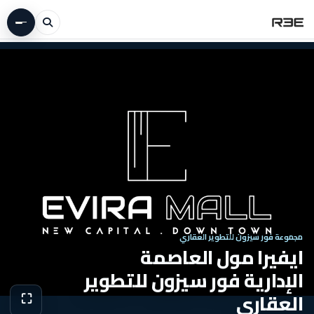
مجموعة فور سيزون للتطوير العقاري
ايفيرا مول العاصمة
الإدارية فور سيزون للتطوير
العقاري
⛶
عرض الص