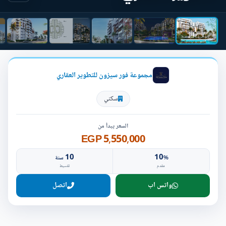
مجموعة فور سيزون للتطوير العقاري
سكني
السعر يبدأ من
5,550,000 EGP
10
10
%
سنة
مقدم
تقسيط
واتس اب
اتصل