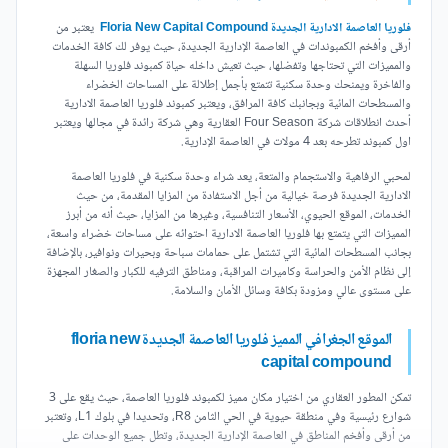
فلوريا العاصمة الادارية الجديدة Floria New Capital Compound
يعتبر من
أرقى وأفخم الكمبوندات في العاصمة الإدارية الجديدة، حيث يوفر لك كافة الخدمات
والمميزات التي تحتاجها وتفضلها، حيث تعيش داخله حياة كمبوند فلوريا السهلة
والفاخرة ويمنحك وحدة سكنية تتمتع بأجمل إطلالة على المساحات الخضراء
والمسطحات المائية وبجانبك كافة المرافق، ويعتبر كمبوند فلوريا العاصمة الادارية
أحدث انطلاقات شركة Four Season العقارية وهي شركة رائدة في مجالها ويعتبر
اول كمبوند تطرحه بعد 4 مولات في العاصمة الإدارية.
لمحبي الرفاهية والاستجمام والمتعة، يعد شراء وحدة سكنية في فلوريا العاصمة
الادارية الجديدة فرصة خيالية من أجل الاستفادة من المزايا المقدمة، من حيث
الخدمات، الموقع الحيوي، الأسعار التنافسية، وغيرها من المزايا، حيث أنه من أبرز
المميزات التي يتمتع بها فلوريا العاصمة الادارية احتوائه على مساحات خضراء واسعة،
بجانب المسطحات المائية التي تشتمل على حمامات سباحة وبحيرات ونوافير، بالإضافة
إلى نظام الأمن والحراسة وكاميرات المراقبة، ومناطق الترفيه للكبار والصغار المجهزة
على مستوى عالي ومزودة بكافة وسائل الأمان والسلامة.
الموقع الجغرافي المميز فلوريا العاصمة الجديدة floria new
capital compound
تمكن المطور العقاري من اختيار مكان مميز لكمبوند فلوريا العاصمة، حيث يقع على 3
شوارع رئيسية وفي منطقة حيوية في الحي الثامن R8، وتحديدا في بلوك L1، وتعتبر
من أرقى وأفخم المناطق في العاصمة الإدارية الجديدة، وتطل جميع الوحدات على