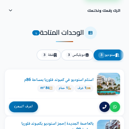
اترك رقمك ونكلمك
الوحدات المتاحة
9
ستوديو
دوبليكس
شقة
3
3
3
استلم استوديو في كمبوند فلوريا بمساحة 86م
1 غرف
1 حمام
86 m²
اعرف السعر
بالعاصمة الجديدة إحجز استوديو بكمبوند فلوريا