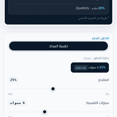
25%
مقدم · Quarterly
* موروثة من المشروع الأساسي
تحليل السعر
حاسبة السداد
خطط المطور
· موروثة
6 سنوات
·
ربع سنوي
25%
المقدم
25%
50%
5%
سنوات التقسيط
6 سنوات