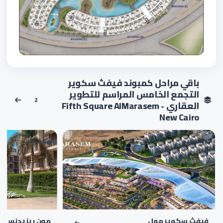
باقي مراحل كمبوند فيفث سكوير
التجمع الخامس المراسم للتطوير
2
العقاري - Fifth Square AlMarasem
New Cairo
تم التسليم
تحت الإنشاء
02
01
فيفث سكوير مول
مون ريزيدنس ال