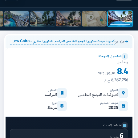
كمبوند فيفث سكوير التجمع الخامس المراسم للتطوير العقاري - Fifth Square AlMarasem New Cairo
جزء من
تفاصيل المرحلة
يبدأ من
8.4
مليون جنيه
8,367,756 ج.م
الموقع
المطور
كمبوندات التجمع الخامس
المراسم
موعد التسليم
نوع
2025
مرحلة
خطط السداد
6
سنوات