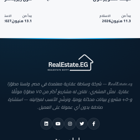
يبدأ من
الاستلام
يبدأ من
الاستلام
11.3 مليون
2026
13.1 مليون
2027
RealEstate.eg — شركة وساطة عقارية معتمدة في مصر، ولسنا مطوّرًا
عقاريًا. نمثّل المشتري: نقارن له مشاريع أكثر من ٧٥ مطوّرًا موثّقًا
و٥٠٠+ مشروع ببيانات محدّثة يوميًا، ونرشّح الأنسب لميزانيته — استشارة
صادقة بدون أي عمولة على العميل.