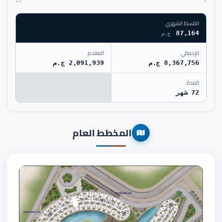
15
1
القسط الشهري
87,164
ج.م
الإجمالي
المقدم
8,367,756 ج.م
2,091,939 ج.م
المدة
72 شهر
المخطط العام