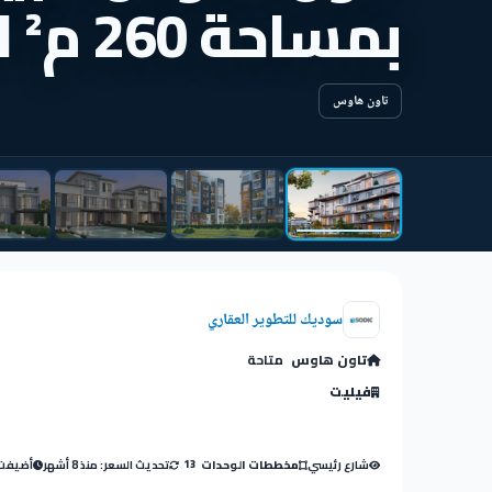
بمساحة 260 م² التجمع الخامس
تاون هاوس
سوديك للتطوير العقاري
تاون هاوس
متاحة
فيليت
شارع رئيسي
تحديث السعر: منذ 8 أشهر
أضيفت: منذ
مخططات الوحدات
13