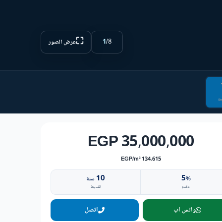
⛶
1
/
8
عرض الصور
35,000,000 EGP
134,615 EGP/m²
10
5
%
سنة
مقدم
تقسيط
واتس اب
اتصل