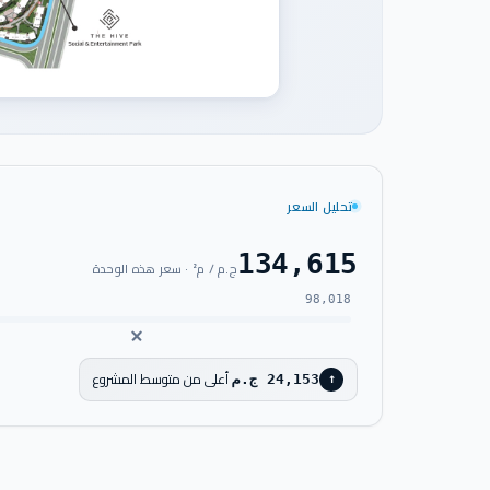
تحليل السعر
134,615
ج.م / م² · سعر هذه الوحدة
98,018
أعلى من متوسط المشروع
24,153 ج.م
↑