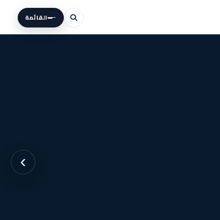
القائمة
›