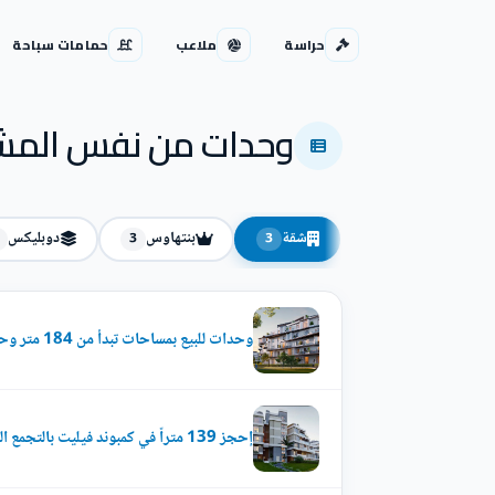
حراسة
ملاعب
حمامات سباحة
وحدات من نفس المش
شقة
بنتهاوس
دوبليكس
3
3
وحدات للبيع بمساحات تبدأ من 184 متر وحتى 190 متر في كمبوند فيليت سوديك التجمع الخامس
إحجز 139 متراً في كمبوند فيليت بالتجمع الخامس بأسعار مميزة