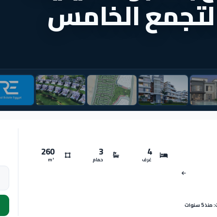
260
3
4
غرف
حمام
m²
 5 سنوات