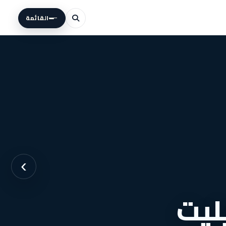
القائمة
›
في فيليت