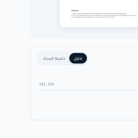
تحليل
حاسبة السداد
125,235