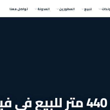
ندات
للبيع
المطورين
المدونة
تواصل معنا
عرض متميز فيلا 440 متر للبيع 