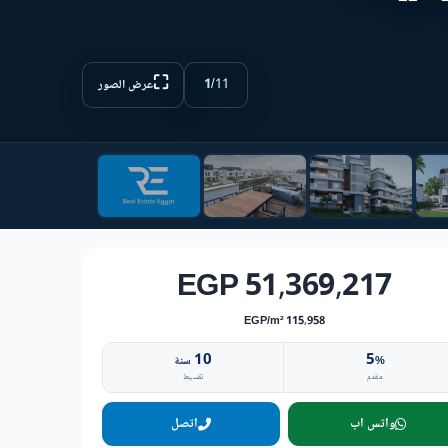
⛶
1
/
11
عرض الصور
51,369,217 EGP
115,958 EGP/m²
10
5
%
سنة
مقدم
تقسيط
واتس اب
اتصل