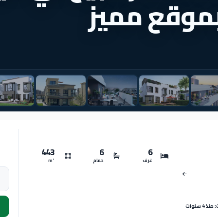
موقع مميز
443
6
6
غرف
حمام
m²
 4 سنوات