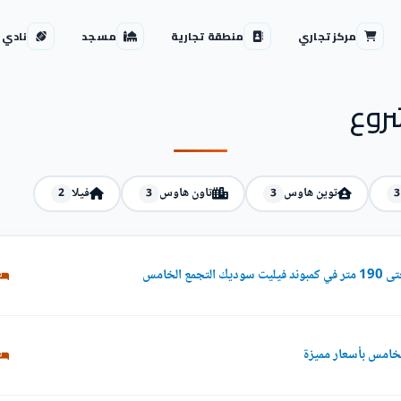
مركز تجاري
منطقة تجارية
مسجد
نادي 
روع
توين هاوس
تاون هاوس
فيلا
2
3
3
3