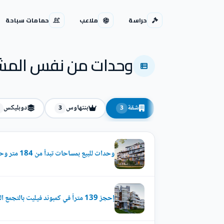
حراسة
ملاعب
حمامات سباحة
وحدات من نفس المش
شقة
بنتهاوس
دوبليكس
3
3
وحدات للبيع بمساحات تبدأ من 184 متر وحتى 190 متر في كمبوند فيليت سوديك التجمع الخامس
إحجز 139 متراً في كمبوند فيليت بالتجمع الخامس بأسعار مميزة