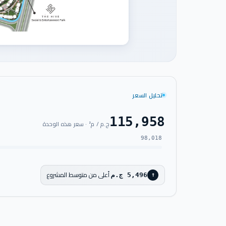
تحليل السعر
115,958
ج.م / م² · سعر هذه الوحدة
98,018
أعلى من متوسط المشروع
5,496 ج.م
↑