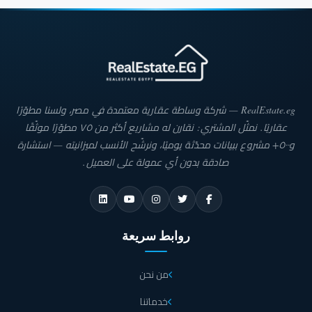
RealEstate.eg — شركة وساطة عقارية معتمدة في مصر، ولسنا مطوّرًا
عقاريًا. نمثّل المشتري: نقارن له مشاريع أكثر من ٧٥ مطوّرًا موثّقًا
و٥٠٠+ مشروع ببيانات محدّثة يوميًا، ونرشّح الأنسب لميزانيته — استشارة
صادقة بدون أي عمولة على العميل.
روابط سريعة
من نحن
خدماتنا