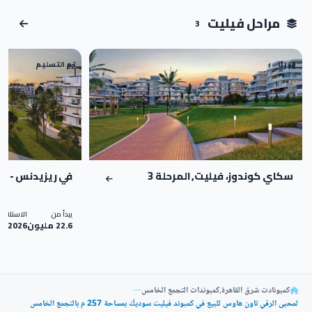
مراحل فيليت
3
قريبًا
تم التسليم
02
01
سكاي كوندوز، فيليت, المرحلة 3
في ريزيدنس - ف
يبدأ من
الاستلام
22.6 مليون
2026
كمبونادت شرق القاهرة
,
كمبوندات التجمع الخامس
—
لمحبى الرقي تاون هاوس للبيع في كمبوند فيليت سوديك بمساحة 257 م بالتجمع الخامس