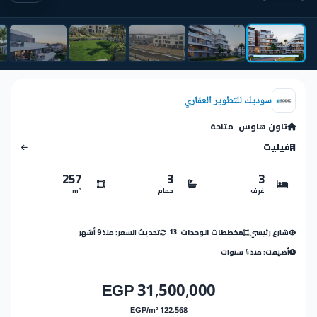
سوديك للتطوير العقاري
تاون هاوس
متاحة
فيليت
257
3
3
غرف
حمام
m²
شارع رئيسي
تحديث السعر: منذ 9 أشهر
مخططات الوحدات
13
أضيفت: منذ 4 سنوات
31,500,000 EGP
122,568 EGP/m²