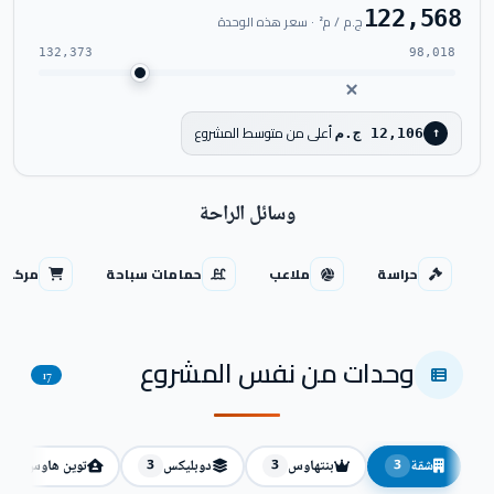
122,568
ج.م / م² · سعر هذه الوحدة
132,373
98,018
أعلى من متوسط المشروع
12,106 ج.م
↑
وسائل الراحة
حراسة
ملاعب
حمامات سباحة
مركز ت
وحدات من نفس المشروع
17
شقة
بنتهاوس
دوبليكس
توين هاوس
3
3
3
3