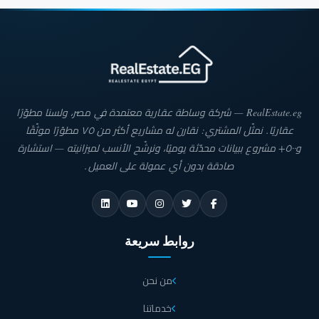
RealEstate.eg — شركة وساطة عقارية معتمدة في مصر، ولسنا مطوّرًا
عقاريًا. نمثّل المشتري: نقارن له مشاريع أكثر من ٧٥ مطوّرًا موثّقًا
و٥٠٠+ مشروع ببيانات محدّثة يوميًا، ونرشّح الأنسب لميزانيته — استشارة
صادقة بدون أي عمولة على العميل.
روابط سريعة
من نحن
خدماتنا