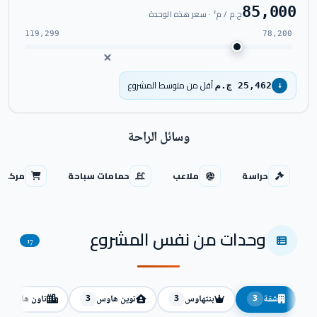
85,000
ج.م / م² · سعر هذه الوحدة
119,299
78,200
أقل من متوسط المشروع
25,462 ج.م
↓
وسائل الراحة
حراسة
ملاعب
حمامات سباحة
مركز ت
وحدات من نفس المشروع
17
شقة
بنتهاوس
توين هاوس
تاون هاوس
3
3
3
3