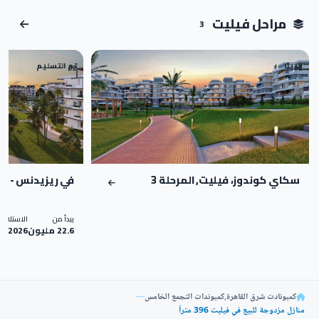
مراحل فيليت
3
قريبًا
تم التسليم
02
01
سكاي كوندوز، فيليت, المرحلة 3
في ريزيدنس - ف
يبدأ من
الاستلام
22.6 مليون
2026
كمبونادت شرق القاهرة
,
كمبوندات التجمع الخامس
—
منازل مزدوجة للبيع في فيليت 396 متراً