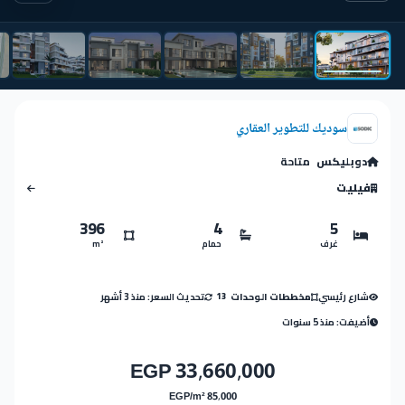
سوديك للتطوير العقاري
دوبليكس
متاحة
فيليت
396
4
5
غرف
حمام
m²
شارع رئيسي
تحديث السعر: منذ 3 أشهر
مخططات الوحدات
13
أضيفت: منذ 5 سنوات
33,660,000 EGP
85,000 EGP/m²