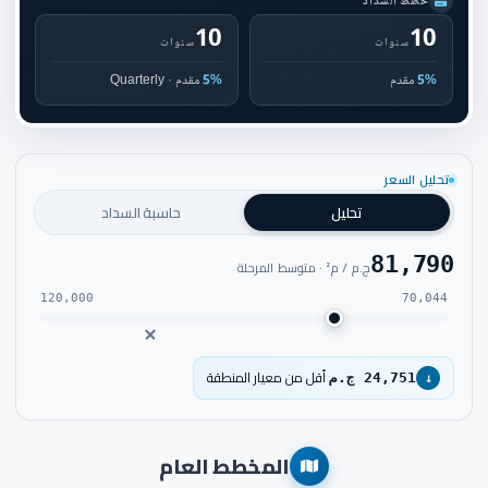
خطط السداد
10
10
سنوات
سنوات
5%
مقدم
5%
مقدم · Quarterly
تحليل السعر
تحليل
حاسبة السداد
81,790
ج.م / م² · متوسط المرحلة
120,000
70,044
أقل من معيار المنطقة
24,751 ج.م
↓
المخطط العام