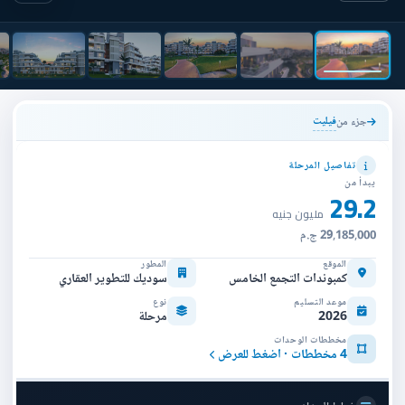
فيليت
جزء من
تفاصيل المرحلة
يبدأ من
29.2
مليون جنيه
29,185,000 ج.م
الموقع
المطور
كمبوندات التجمع الخامس
سوديك للتطوير العقاري
موعد التسليم
نوع
2026
مرحلة
مخططات الوحدات
4 مخططات · اضغط للعرض