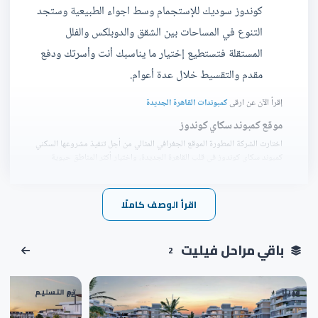
كوندوز سوديك للإستجمام وسط اجواء الطبيعية وستجد
التنوع في المساحات بين الشقق والدوبلكس والفلل
المستقلة فتستطيع إختيار ما يناسبك أنت وأسرتك ودفع
مقدم والتقسيط خلال عدة أعوام.
إقرأ الآن عن ارقى
كمبوندات القاهرة الجديدة
موقع كمبوند سكاي كوندوز
اختارت الشركة المطورة الموقع الجغرافي المثالي من أجل تنفيذ مشروعها السكني
كمبوند سكاي كوندوز في قلب القاهرة الجديدة، واختيار أكثر المناطق حيوية
ورقي وهي التجمع الخامس بالقرب من أهم المناطق الخدمية التي تسد احتياجات
العملاء المتنوعة
اقرأ الوصف كاملًا
من أهم المعالم التي توجد بالقرب من كمبوند سكاي كوندوز التجمع الخامس ما
يلي:
باقي مراحل فيليت
يقترب كمبوند سكاي كوندوز التجمع الخامس بالقرب من
2
العاصمة الإدارية الجديدة.
يقع كمبوند سكاي كوندوز القاهرة الجديدة بالقرب من
قريبًا
تم التسليم
02
01
شارع التسعين.