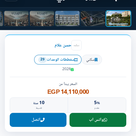
حسن علام
سكني
مخططات الوحدات
29
2028
السعر يبدأ من
14,110,000 EGP
10
5
%
سنة
مقدم
تقسيط
واتس اب
اتصل