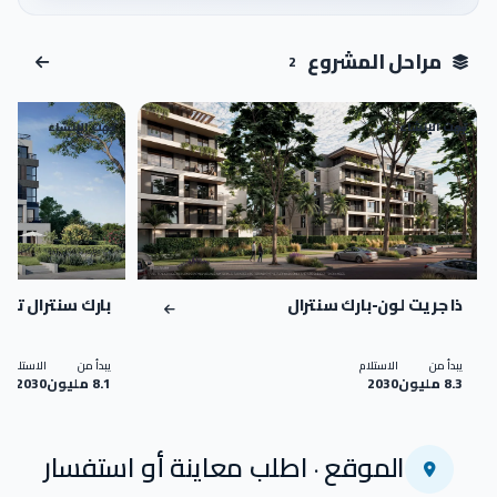
اضغط للتكبير
مراحل المشروع
2
تحت الإنشاء
تحت الإنشاء
02
01
ذا جريت لون-بارك سنترال
بارك سنترال تيرا
يبدأ من
الاستلام
يبدأ من
الاستلام
8.3 مليون
2030
8.1 مليون
2030
الموقع · اطلب معاينة أو استفسار