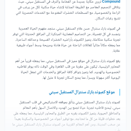
Compound
تروى حكاية جديدة عن الفخامة والترف في المستقبل سيتي، حيث
يتلاقى التصميم المعاصر مع الطبيعة الجذابة لإنشاء حياة سكنية لكل من يرغب في
الراحة والخصوصية، مع المسطحات الخضراء المفتوحة مع الخدمات الحصرية التي
تشبع رغبات السكان.
في كمبوند بارك سنترال حسن علام المستقبل سيتي، ستجد مفهوم الحياة العصرية
يتجسد في كل تفصيلة، من التصاميم المعمارية المبتكرة إلى المرافق الحديثة التي توفر
تجربة سكنية متكاملة، يتميز الكمبوند بأراضيه الخضراء الفسيحة وحدائقه الساحرة،
مما يجعله مكاناً مثالياً للعائلات الباحثة عن حياة هادئة ومريحة وسط أجواء طبيعية
خلابة.
يقع كمبوند بارك سنترال في موقع مميز في المستقبل سيتي، مما يجعله قريباً من أهم
المحاور الرئيسية، ليكون على مقربة من قلب القاهرة وفي الوقت ذاته يوفر لقاطنيه
الخصوصية والهدوء، كما يتميز بتوافر كافة المرافق والخدمات التي تجعل الحياة
اليومية أكثر سهولة ويسراً، مما يمنح السكان تجربة لا مثيل لها.
موقع كمبوند بارك سنترال المستقبل سيتي
كمبوند بارك سنترال المستقبل سيتي يتألق بموقعه الاستراتيجي في قلب المستقبل
سيتي، ليمنح قاطنيه تجربة حياة تجمع بين الهدوء والاتصال السهل بأهم المعالم
والمناطق الحيوية، يتميز الكمبوند بقربه من الطرق والمحاور الرئيسية، مما يجعله على
بعد خطوات قليلة من كل ما تحتاجه، مع توفير أجواء من الخصوصية والسكينة بعيداً
عن صخب المدينة، ومن أهم المعالم القريبة من كمبوند سنترال بارك المستقبل سيتي ما
يلي: