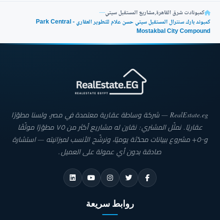
الحدائق والمناظر الطبيعية في جميع أرجاء الكمبوند، مما يمنح الشعور بالراحة
كمبونادت شرق القاهرة
,
مشاريع المستقبل سيتي
—
والانسيابية في كل زاوية، تفتح الشقق والوحدات السكنية نوافذها على مساحات خضراء
كمبوند بارك سنترال المستقبل سيتي حسن علام للتطوير العقاري - Park Central
مبهرة، لتكون الطبيعة جزءاً لا يتجزأ من الحياة اليومية للسكان.
Mostakbal City Compound
يعكس التصميم الداخلي والخارجي للمباني في بارك سنترال أحدث معايير الهندسة
المعمارية، حيث تتناغم الواجهات الزجاجية العصرية مع الخطوط الهندسية الأنيقة، مما
يضفي لمسة من الفخامة والتميز، كما يتميز الكمبوند بالمساحات المفتوحة التي تتيح
للسكان الاستمتاع بالأجواء النقية والإطلالات الخلابة على الحدائق.
مساحات كمبوند بارك سنترال
يمتد كمبوند بارك سنترال القاهرة الجديدة على مساحة 280 فدان على مرحلتين تضم
RealEstate.eg — شركة وساطة عقارية معتمدة في مصر، ولسنا مطوّرًا
الفلل والشقق الفاخرة، سواء كنت تبحث عن شقة عصرية بلمسة أنيقة أو فيلا فاخرة
عقاريًا. نمثّل المشتري: نقارن له مشاريع أكثر من ٧٥ مطوّرًا موثّقًا
تتمتع بإطلالة خلابة على المساحات الخضراء، فإن سنترال بارك يقدم لك مجموعة
متنوعة من الخيارات، تم تصميم الوحدات بمساحات مرنة تبدأ من الشقق الفاخرة
و٥٠٠+ مشروع ببيانات محدّثة يوميًا، ونرشّح الأنسب لميزانيته — استشارة
الصغيرة التي تجمع بين العملية والأناقة، وصولاً إلى الفلل المستقلة التي توفر مساحات
صادقة بدون أي عمولة على العميل.
واسعة تتيح لك ولعائلتك العيش براحة تامة، وتأتي المساحات في الكمبوند على النحو
التالي:
يوجد في كمبوند بارك سنترال المستقبل شقق بغرفة نوم واحدة
بمساحات تبدأ من 72 متر متر مربع وصولاً إلى 100 متر مربع.
روابط سريعة