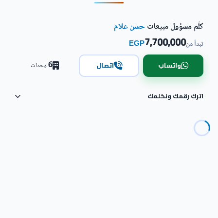
كلّم مسؤول مبيعات
حسن علام
7,700,000
EGP
تبدأ من
6
واتساب
اتصال
وحدات
اترك رقمك ونكلمك