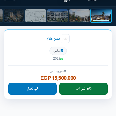
حسن علام
سكني
2028
السعر يبدأ من
15,500,000 EGP
واتس اب
اتصل