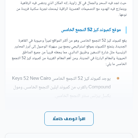
حيث تجد فيه السحر والجمال في كل زاوية، إنه المكان الذي يتنفس فيه الرفاهية
ويتمازج فيه الهدوء مع التصميمات العصرية الراقية ليمنحك تجربة سكنية فريدة من
نوعها.
موقع كمبوند كيز 52 التجمع الخامس
يقع كمبوند كيز 52 التجمع الخامس وهو من أكثر المواقع تميزاً وحيوية في القاهرة
الجديدة، يتمتع الكمبوند بموقع استراتيجي يجمع بين سهولة الوصول إلى أبرز المحاور
الرئيسية مثل شارع التسعين وطريق الدائري، مما يجعله قريباً من جميع المناطق
الحيوية والمعالم البارزة في المدينة، ومن أهم المعالم القريبة من كمبوند كيز 52 التجمع
الخامس ما يلي:
يوجد كمبوند كيز 52 التجمع الخامس Keys 52 New Cairo
Compound بالقرب من كمبوند ايلين التجمع الخامس، ومول
بكسل بيزنس سنتر التجمع الخامس.
يبعد كمبوند كيز 52 حسن علام حوالي 7 دقائق عن ووتر واي
اقرأ الوصف كاملًا
2.
تعد المسافة الفاصلة بين كمبوند كيز 52 القاهرة الجديدة ونادي