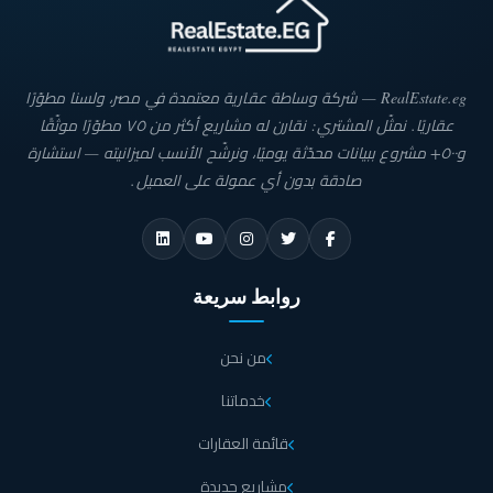
مساحات كمبوند كيز 52 التجمع الخامس
يقدم كمبوند كيز 52 القاهرة الجديدة مجموعة متنوعة من المساحات السكنية التي تلبي
احتياجات جميع الأسر بدءاً من الوحدات السكنية الصغيرة المخصصة للأفراد أو الأزواج،
وصولاً إلى المساحات الواسعة التي تناسب العائلات الكبيرة،مما يتيح خيارات متعددة
RealEstate.eg — شركة وساطة عقارية معتمدة في مصر، ولسنا مطوّرًا
تناسب جميع الأذواق والاحتياجات، وتأتي مساحة الوحدات في كمبوند كيز 52 التجمع
عقاريًا. نمثّل المشتري: نقارن له مشاريع أكثر من ٧٥ مطوّرًا موثّقًا
الخامس على النحو التالي:
و٥٠٠+ مشروع ببيانات محدّثة يوميًا، ونرشّح الأنسب لميزانيته — استشارة
تبدأ مساحة شقق بغرفين نوم في كمبوند كيز 52 التجمع
صادقة بدون أي عمولة على العميل.
الخامس من 126 متر مربع.
بينما مساحة شقق بثلاث غرف نوم في كمبوند كيز 52 القاهرة
روابط سريعة
الجديدة تتراوح من 195 متر مربع وصولاً إلى 212 متر مربع.
من نحن
تصل مساحة شقق بنتهاوس في الكمبوند إلى 265 متر مربع
التي تضم 3 غرف نوم.
خدماتنا
قائمة العقارات
تتميز المساحات الداخلية بتصميماتها المدروسة التي تضمن الاستفادة القصوى من كل
زاوية،مع توفير إضاءة طبيعية مثالية، مما يعزز من شعور الراحة والهدوء، كما تم
مشاريع جديدة
تخصيص مساحات خضراء وحدائق داخلية واسعة بين الوحدات لخلق بيئة صحية