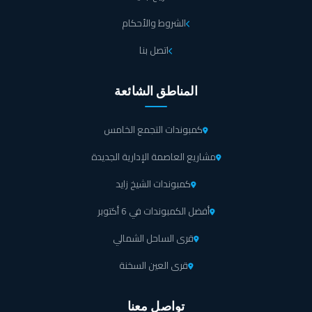
ومريحة، مما يجعل كمبوند كيز 52 وجهة مثالية لمن يبحثون عن أسلوب حياة متوازن
بين الرفاهية والطبيعة.
الشروط والأحكام
اتصل بنا
خدمات كمبوند كيز 52 القاهرة الجديدة
يقدم كمبوند كيز 52 التجمع الخامس مجموعة شاملة من الخدمات المتميزة التي تضفي
المناطق الشائعة
طابع من الرفاهية والراحة على حياة السكان، تشمل هذه الخدمات ما يلي:
يتوفر في كمبوند كيز 52 التجمع الخامس نادي رياضي مجهز
كمبوندات التجمع الخامس
بأحدث الأجهزة الرياضية التي تشجع على ممارسة الرياضة
مشاريع العاصمة الإدارية الجديدة
بانتظام، مع وجود الملاعب الرياضية المتنوعة مما يتيح للسكان
كمبوندات الشيخ زايد
من ممارسة هواياتهم المفضلة في أي وقت.
أفضل الكمبوندات في 6 أكتوبر
يضم كمبوند كيز 52 القاهرة الجديدة مجموعة من المحلات
قرى الساحل الشمالي
التجارية والمقاهي، مما يوفر للسكان كل ما يحتاجونه دون
الحاجة لمغادرة الموقع.
قرى العين السخنة
يحتوي كمبوند كيز 52 التجمع الخامس على المنطقة الترفيهية
تواصل معنا