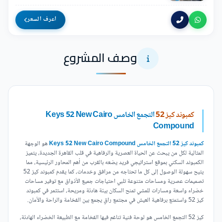
اعرف السعر
وصف المشروع
كمبوند كيز 52
التجمع الخامس Keys 52 New Cairo
Compound
كمبوند كيز 52 التجمع الخامس Keys 52 New Cairo Compound
هو الوجهة
المثالية لكل من يبحث عن الحياة العصرية والرفاهية في قلب القاهرة الجديدة، يتميز
الكمبوند السكني بموقع استراتيجي فريد يضعه بالقرب من أهم المحاور الرئيسية، مما
يتيح سهولة الوصول إلى كل ما تحتاجه من مرافق وخدمات، كما يقدم كمبوند كيز 52
تصميمات عصرية ومساحات متنوعة تلبي احتياجات جميع الأذواق مع توفير مساحات
خضراء واسعة ومسارات للمشي تمنح السكان بيئة هادئة ومريحة، استثمر في كمبوند
كيز 52 واستمتع برفاهية العيش في مجتمع راقٍ يجمع بين الفخامة والراحة والأمان.
كيز 52 التجمع الخامس هو لوحة فنية تناغم فيها الفخامة مع الطبيعة الخضراء الهادئة،