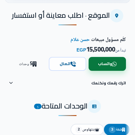
اضغط للتكبير
الموقع · اطلب معاينة أو استفسار
كلّم مسؤول مبيعات
حسن علام
15,500,000
EGP
تبدأ من
5
واتساب
اتصال
وحدات
اترك رقمك ونكلمك
الوحدات المتاحة
5
شقة
بنتهاوس
2
3