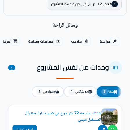
أعلى من متوسط المشروع
12,837 ج.م
↑
وسائل الراحة
حراسة
ملاعب
حمامات سباحة
مركز ت
وحدات من نفس المشروع
5
شقة
دوبليكس
بنتهاوس
1
1
3
شقتك بمساحة 72 متر مربع في كمبوند بارك سنترال
المستقبل سيتي
اعرف السعر