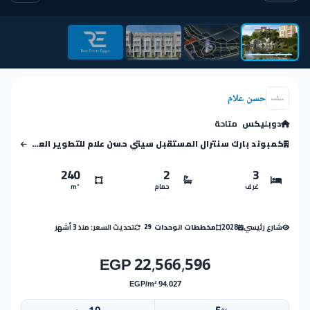
حسن علام
دوبليكس
متاحة
كمبوند بارك سنترال المستقبل سيتي حسن علام للتطوير العقاري
240
2
3
غرف
حمام
m²
شارع رئيسي
2028
تحديث السعر: منذ 3 أشهر
مخططات الوحدات
29
22,566,596 EGP
94,027 EGP/m²