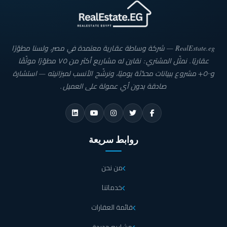
RealEstate.eg — شركة وساطة عقارية معتمدة في مصر، ولسنا مطوّرًا
عقاريًا. نمثّل المشتري: نقارن له مشاريع أكثر من ٧٥ مطوّرًا موثّقًا
و٥٠٠+ مشروع ببيانات محدّثة يوميًا، ونرشّح الأنسب لميزانيته — استشارة
صادقة بدون أي عمولة على العميل.
روابط سريعة
من نحن
خدماتنا
قائمة العقارات