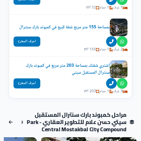
1 غرف
1 حمام
72 m²
بمساحة 155 متر مربع شقة للبيع في كمبوند بارك سنترال
اعرف السعر
2 غرف
1 حمام
155 m²
إشتري شقتك بمساحة 203 متر مربع في كمبوند بارك
سنترال المستقبل سيتي
اعرف السعر
3 غرف
1 حمام
203 m²
مراحل كمبوند بارك سنترال المستقبل
سيتي حسن علام للتطوير العقاري - Park
2
Central Mostakbal City Compound