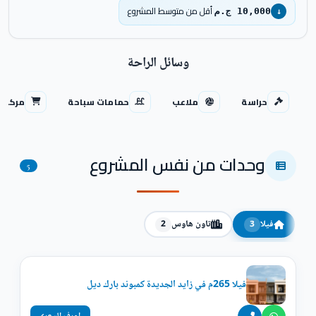
أقل من متوسط المشروع
10,000 ج.م
↓
وسائل الراحة
حراسة
ملاعب
حمامات سباحة
مركز ت
وحدات من نفس المشروع
5
فيلا
تاون هاوس
2
3
فيلا 265م في زايد الجديدة كمبوند بارك ديل