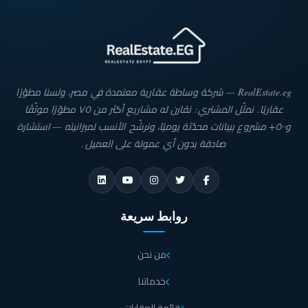
RealEstate.eg — شركة وساطة عقارية معتمدة في مصر، ولسنا مطوّرًا
عقاريًا. نمثّل المشتري: نقارن له مشاريع أكثر من ٧٥ مطوّرًا موثّقًا
و٥٠٠+ مشروع ببيانات محدّثة يوميًا، ونرشّح الأنسب لميزانيته — استشارة
صادقة بدون أي عمولة على العميل.
روابط سريعة
من نحن
خدماتنا