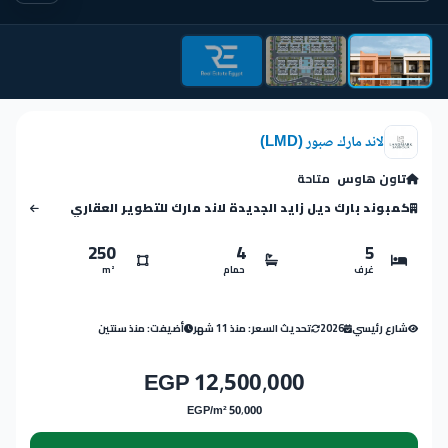
لاند مارك صبور (LMD)
تاون هاوس
متاحة
كمبوند بارك ديل زايد الجديدة لاند مارك للتطوير العقاري
250
4
5
غرف
حمام
m²
شارع رئيسي
2026
تحديث السعر: منذ 11 شهر
أضيفت: منذ سنتين
12,500,000 EGP
50,000 EGP/m²