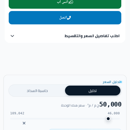
واتس اب
اتصل
اطلب تفاصيل السعر والتقسيط
تحليل السعر
تحليل
حاسبة السداد
50,000
ج.م / م² · سعر هذه الوحدة
109,042
46,000