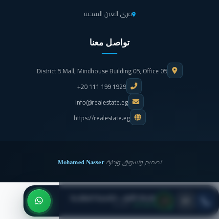
لمزيد من الرفاهية التي تسعى شركة الأهلي صبور للتطوير العقاري تقديمها لعملائها
قرى العين السخنة
قامت بإطلاح مرحلة جديدة من مشروع جايا الساحل الشمالي مرحلة Mystique
الفريدة من نوعها التي تتمتع بالخدمات الأساسية والترفيهية الرائعة التي توفر للعملاء
الهدوء والاسترخاء، حيث تقع هذه المرحلة في الكيلو 194 على أجمل شواطئ البحر
تواصل معنا
الأبيض المتوسط ذو المياه الفيروزية الساحرة والكريستال لاجون، وتضم هذه المرحلة
شاليهات وتاون هاوس بتصميمات عصرية على غرار المدن السياحية العالمية بمساحات
مختلفة تبدأ من 74 إلى 90 متر مربع، وتاون هاوس تبدأ مساحتها من 165 إلى 182
District 5 Mall, Mindhouse Building 05, Office 05
متر مربع، ولجذب العملاء للشراء الاستثمار قامت شركة الأهلي صبور العقارية بطرح هذه
الوحدات بأسعار تنافسية لا تقبل المقارنة بأي قرية سياحية أخرى، بسعر يبدأ من
+20 111 199 1929
6,500,000 جنيه مصري للشاليهات، وحوالي 9,650,000 جنيه مصري للتاون هاوس.
info@realestate.eg
ولم يتوقف إبداع الشركة المطورة عند هذا الحد بل قامت بتقديم خدمات ترفيهية
متميزة من خلال مول تجاري على مساحة 2 فدان، وجيم واسبا وملاعب لممارسة
https://realestate.eg
الرياضات المختلفة والمفضلة لدى السكان في أي وقت، ولقضاء وقت ممتع تم إنشاء
كلوب هاوس يضم أنشطة ترفيهية ورياضية وحفلات تغني السكان عن الخروج من
القرية، وكل هذا تضعه الشركة أمامك بأسعار معقولة وخطط سداد مرنة بأقل مقدم 5%
وفترة سداد تمتد إلى 8 سنوات، كما يمكن الحصول على وحدة بدفع 10% من قيمة
Mohamed Nasser
تصميم وتسويق وإدارة
الوحدة والباقي على 9 سنوات على أن يتن استلام الوحدات عام 2025 مما يجعل هذه
المرحلة فرصة ذهبية عليك اغتنامها.
أهم الخدمات في
جايا صبور
الساحل الشمالي Gaia Al
شركة الأهلي للتنمية العقارية
● متاح الآن
· اتصل بنا
Ahly Sabbour