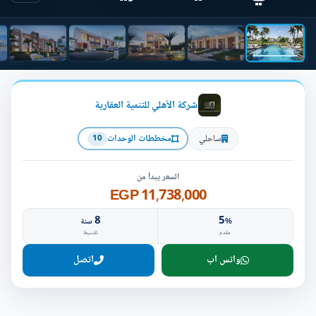
شركة الأهلي للتنمية العقارية
ساحلي
مخططات الوحدات
10
السعر يبدأ من
11,738,000 EGP
8
5
%
سنة
مقدم
تقسيط
واتس اب
اتصل