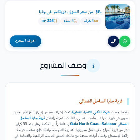
باقل من سعر السوق، دوبلكس في جايا
4 غرف
4 حمام
226 m²
اعرف السعر
وصف المشروع
قرية جايا الساحل الشمالي
بعدما نجحت
شركة الأهلي للتنمية العقارية
تحت إشراف مجلس إدارتها المهندس حسن
صبور في قرية أمواج الساحل الشمالي، فقامت الشركة بإطلاق
قرية جايا الساحل
الشمالي Gaia North Coast Sabbour
بمنطقة رأس الحكمة وعلى بعد 55
كيلو
متر من قرية أمواج حتى تكمل مسيرتها العقارية الناجحة، ولذلك فإنها تمنحك فرصة
رائعة للإستمتاع وقضاء أوقات ممتعة مع عائلتك لتحقق لك حلم الرفاهية والفخامة في