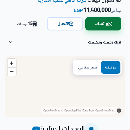
كلّم مسؤول مبيعات
شركة الأهلي للتنمية العقارية
11,400,000
EGP
تبدأ من
15
واتساب
اتصال
وحدات
اترك رقمك ونكلمك
خريطة
قمر صناعي
OpenFreeMap
© OpenMapTiles
Data from
OpenStreetMap
الوحدات المتاحة
15