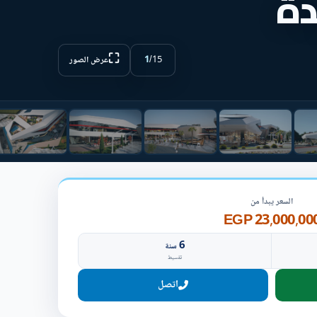
دة
⛶
1
/
15
عرض الصور
السعر يبدأ من
23,000,000 EG
6
سنة
تقسيط
اتصل