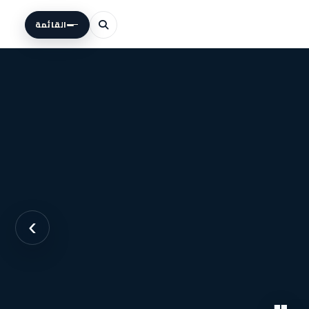
القائمة
›