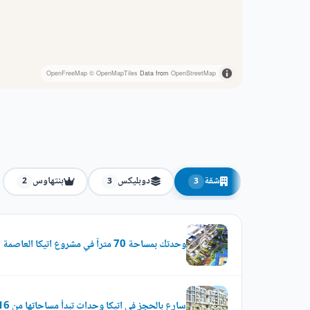
OpenFreeMap
© OpenMapTiles
Data from
OpenStreetMap
شقة
دوبليكس
بنتهاوس
2
3
3
وحدتك بمساحة 70 متراً في مشروع اتيكا العاصمة الادارية
سارع بالحجز في اتيكا وحدات تبدأ مساحاتها من 116 متر