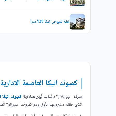
شقة للبيع في اتيكا 139 متراً
كمبوند اتيكا العاصمة الادارية
شركة "نيو بلان" دائمًا ما تُبهر عملائها!
كمبوند اتيكا العاصمة ا
الذي حققه مشروعها الأول وهو كمبوند "سيرانو" المتم