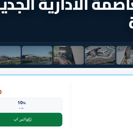
اصمة الادارية الجدي
P
10
%
مقدم
واتس اب