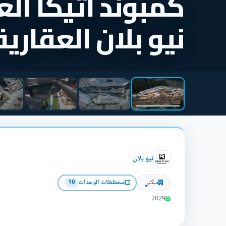
كمبوند اتيكا الع
نيو بلان العقارية
نيو بلان
سكني
مخططات الوحدات
10
2029