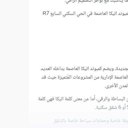
 يناسبك مع توافر التصميم الراقي.
أما فيما يخص موقع اتيكا العاصمة الادارية الجديدة فالعميل لن يجد موقع سكني في قلب العاصمة أفضل من هذا حيث يقع كمبوند اتيكا العاصمة في الحي السكني السابع R7
الجديدة، ويضم كمبوند اتيكا العاصمة بداخله العديد
لعاصمة الإدارية من المشروعات المُتميزة حيث قد
لمدن الآخرى.
 البساطة والرقي، أما عن معنى كلمة اتيكا فهي كلمة
ديقة خاصة وحمامات سباحة خاصة بالشقق