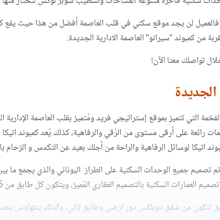
وحدات سكنية فاخرة متنوعة المساحات وتشطيب سوبر لوكس لتختار منها ما
 الجديدة
 الفخمة التي تتميز بموقع إستراتيجي فريد ومُتميز بقلب العاصمة الإدارية 
 رائعة على أرقى مستوى من الرُقي والرفاهية، كذلك يُعد كمبوند اتيكا ا
د اتيكا لوسائل الرفاهية والراحة من أجلك بعيد عن التكدس و الزحام با
د تم تصميم جميع الوحدات السكنية على الطراز اليوناني والذي يجمع ما بين
عمارات السكنية بالتصميم العقاري المُميز، ويتكون كل طابق من 5 أو 6 شقق سكنية.
ابق تتكون من شقق دوبلكس دور ارضي وطابق ثاني، وكذلك بنتهاوس بح