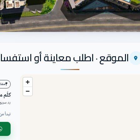
الموقع · اطلب معاينة أو استفسار
مشاري
كلّم 
رد سريع 
تبدأ من