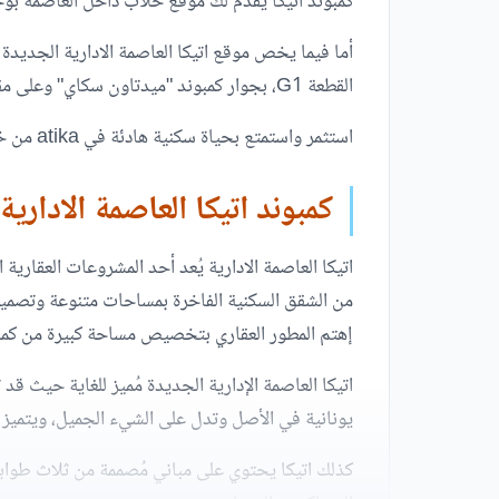
كمبوند اتيكا يقدم لك موقع خلّاب داخل العاصمة ب
القطعة G1، بجوار كمبوند "ميدتاون سكاي" وعلى مقربة من كمبوند "سيرانو" العاصمة الادارية الجديدة.
استثمر واستمتع بحياة سكنية هادئة في atika من خلال تواصلك معنا الآن!
كمبوند اتيكا العاصمة الادارية
اتيكا العاصمة الادارية يُعد أحد المشروعات العقارية
من الشقق السكنية الفاخرة بمساحات متنوعة وتصميمات
إهتم المطور العقاري بتخصيص مساحة كبيرة من كمبون
اتيكا العاصمة الإدارية الجديدة مُميز للغاية حيث ق
يونانية في الأصل وتدل على الشيء الجميل، ويتميز تصميم ال
كذلك اتيكا يحتوي على مباني مُصممة من ثلاث طو