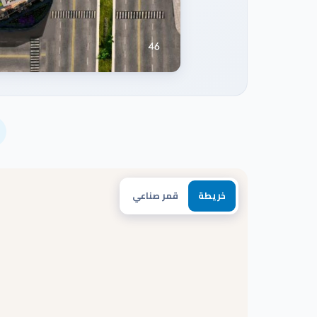
خريطة
قمر صناعي