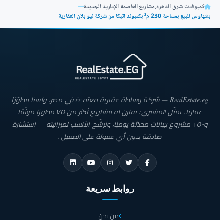
كمبونادت شرق القاهرة
,
مشاريع العاصمة الإدارية الجديدة
—
بنتهاوس للبيع بمساحة 230 م² بكمبوند اتيكا من شركة نيو بلان العقارية
RealEstate.eg — شركة وساطة عقارية معتمدة في مصر، ولسنا مطوّرًا
عقاريًا. نمثّل المشتري: نقارن له مشاريع أكثر من ٧٥ مطوّرًا موثّقًا
و٥٠٠+ مشروع ببيانات محدّثة يوميًا، ونرشّح الأنسب لميزانيته — استشارة
صادقة بدون أي عمولة على العميل.
روابط سريعة
من نحن