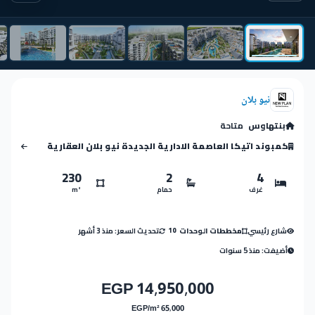
نيو بلان
بنتهاوس
متاحة
كمبوند اتيكا العاصمة الادارية الجديدة نيو بلان العقارية
230
2
4
غرف
حمام
m²
شارع رئيسي
تحديث السعر: منذ 3 أشهر
مخططات الوحدات
10
أضيفت: منذ 5 سنوات
14,950,000 EGP
65,000 EGP/m²