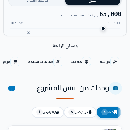
تحليل
حاسبة السداد
65,000
ج.م / م² · سعر هذه الوحدة
107,289
59,800
وسائل الراحة
حراسة
ملاعب
حمامات سباحة
مركز ت
وحدات من نفس المشروع
7
شقة
دوبليكس
بنتهاوس
1
3
3