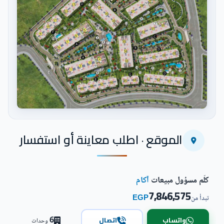
اضغط للتكبير
الموقع · اطلب معاينة أو استفسار
كلّم مسؤول مبيعات
آكام
7,846,575
EGP
تبدأ من
6
واتساب
اتصال
وحدات