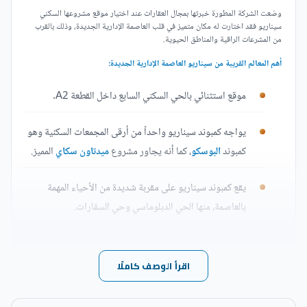
وضعت الشركة المطورة خبرتها بمجال العقارات عند اختيار موقع مشروعها السكني
سيناريو فقد اختارت له مكان متميز في قلب العاصمة الإدارية الجديدة، وذلك بالقرب
من المشرعات الراقية والمناطق الحيوية.
أهم المعالم القريبة من سيناريو العاصمة الإدارية الجديدة:
موقع استثنائي بالحي السكني السابع داخل القطعة A2.
يواجه كمبوند سيناريو واحداً من أرقى المجمعات السكنية وهو
كمبوند
البوسكو
، كما أنه يجاور مشروع
ميدتاون سكاي
المميز.
يقع كمبوند سيناريو على مقربة شديدة من الأحياء المهمة
بالعاصمة، منها الحي الدبلوماسي وحي السفارات.
يبعد مسافة بسيطة عن القصر الرئاسي وفندق الماسة وأرض
المعارض.
اقرأ الوصف كاملًا
يمكن قطع المسافة من كمبوند آكام العاصمة الادارية الجديدة