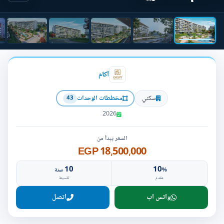
آكام
سكني
مخططات الوحدات
43
2026
السعر يبدأ من
18,500,000 EGP
10
10
%
سنة
مقدم
تقسيط
واتس اب
اتصل