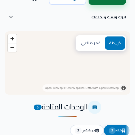
اترك رقمك ونكلمك
خريطة
قمر صناعي
OpenFreeMap
© OpenMapTiles
Data from
OpenStreetMap
الوحدات المتاحة
6
شقة
دوبليكس
3
3