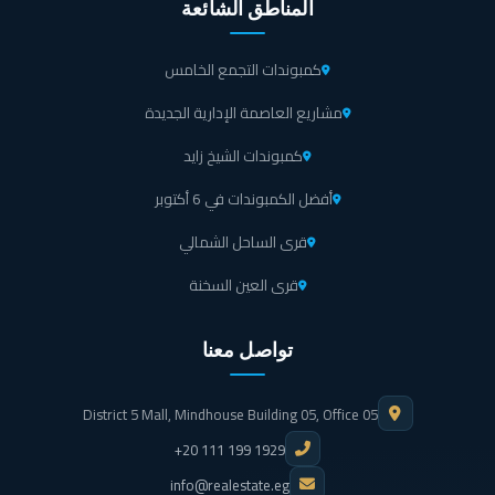
المناطق الشائعة
منطقة ترفيهية لألعاب الأطفال kids area تضم مجموعة كبيرة
من أجمل الألعاب الآمنة.
كمبوندات التجمع الخامس
خدمات فوق الرووف sky lounge.
مشاريع العاصمة الإدارية الجديدة
كمبوندات الشيخ زايد
تم تخصيص مسارات آمنة لأصحاب القدرات الخاصة، تم
أفضل الكمبوندات في 6 أكتوبر
تمهيدها لتكون بعيدة عن مسارات السيارات.
قرى الساحل الشمالي
مطبخ مركزي.
قرى العين السخنة
جراجات ومواقف خاصة بالسيارات، لذا فلا مجال للتكدس
المروري والزحام.
تواصل معنا
خدمات للأمن والحراسة تعمل طوال اليوم بلا انقطاع في سين
District 5 Mall, Mindhouse Building 05, Office 05
7.
+20 111 199 1929
info@realestate.eg