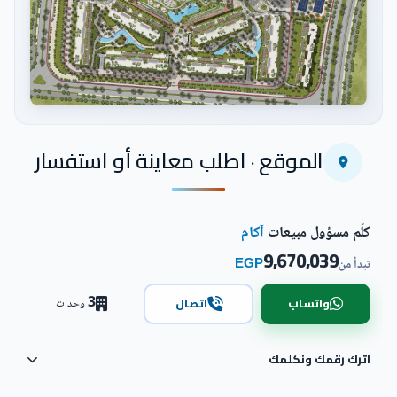
اضغط للتكبير
الموقع · اطلب معاينة أو استفسار
كلّم مسؤول مبيعات
آكام
9,670,039
EGP
تبدأ من
3
واتساب
اتصال
وحدات
اترك رقمك ونكلمك