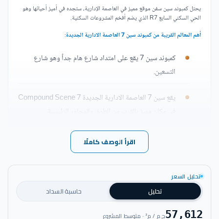
يحتل كمبوند سين سفن موقع مميز في العاصمة الإدارية، ستجده في أميز أحيائها وهو
الحي السكني السابع R7 الذي يضم أفخم المشروعات السكنية.
أهم المعالم القريبة من كمبوند سين 7 العاصمة الادارية الجديدة
:
كمبوند سين 7 يقع على امتداد شارع هام جداً وهو شارع
التسعين.
يقع سين 7 العاصمة الادارية الجديدة Compound Scene 7
في مكان مميز بالقرب من الطرق والمحاور الرئيسية.
سين 7 له إطلالة فريدة على أربعة شوارع رئيسية واسعة.
اقرأ الوصف كاملًا
موقع سين 7 قريب من المشروعات والكمبوندات الهامة
تحليل السعر
والكبيرة في العاصمة الإدارية.
تحليل
حاسبة السداد
الموقع قريب من الحي الحكومي والحي الدبلوماسي، وعلى
57,612
ج.م / م² · متوسط المشروع
مسافة قريبة جداً من حي الوزارات والقصر الرئاسي.