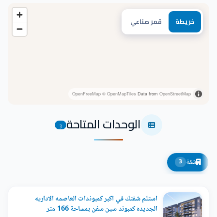
خريطة
قمر صناعي
OpenFreeMap
© OpenMapTiles
Data from
OpenStreetMap
الوحدات المتاحة
3
شقة
3
استلم شقتك في اكبر كمبوندات العاصمه الاداريه
الجديده كمبوند سين سفن بمساحة 166 متر