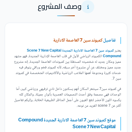
وصف المشروع
تفاصيل
كمبوند سين 7 العاصمة الادارية
يعتبر
كمبوند سين 7 العاصمة الادارية الجديدة Scene 7 New Capital
Compound
الكمبوند الرياضي الأول في قلب العاصمة الإدارية الجديدة، فهو مشهد
مميز ومكان جديد له شخصيته المستقلة بين كمبوندات العاصمة الجديدة، إنه مشروع
جديد مميز ومختلف عن أي مشروع أخر سبقه، لأنه كمبوند فخم وراقي يتوفر فيه
خدمات كثيرة ومتنوعة أهمها الملاعب الرياضية والأكاديميات المتخصصة في كمبوند
سين 7.
في كمبوند سين7 سيشعر السكان أنهم يسكنون داخل نادي ترفيهي ورياضي كبير، أما
الوحدات فهي مصممة وفق أحدث التصميمات العصرية بألوان جميلة، والمكان كله
يكسوه اللون الأخضر لتقع العيون على أجمل المناظر الطبيعية الخلابة، وإليكم تفاصيل
أكثر عن scene 7 الفريد من نوعه.
موقع كمبوند سين 7 العاصمة الادارية الجديدة Compound
Scene 7 New Capital