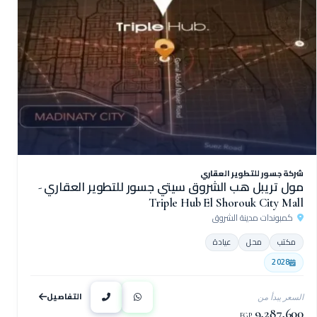
شركة جسور للتطوير العقاري
مول تريبل هب الشروق سيتي جسور للتطوير العقاري -
Triple Hub El Shorouk City Mall
كمبوندات مدينة الشروق
مكتب
محل
عيادة
2028
التفاصيل
السعر يبدأ من
9,287,600
EGP