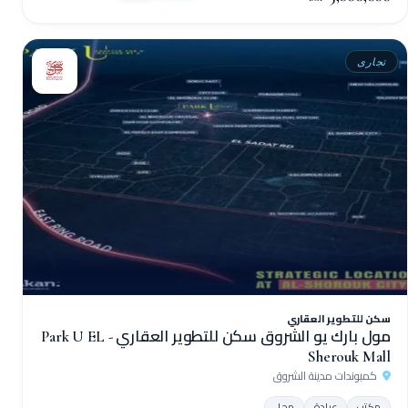
تجارى
سكن للتطوير العقاري
مول بارك يو الشروق سكن للتطوير العقاري - Park U EL
Sherouk Mall
كمبوندات مدينة الشروق
مكتب
عيادة
محل