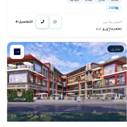
2028
التفاصيل
السعر يبدأ من
4,470,000
EGP
تجارى