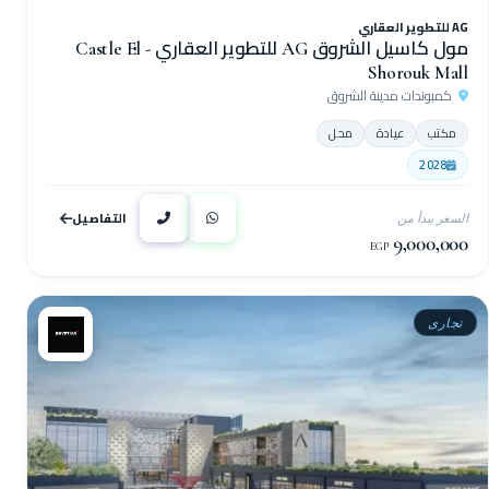
AG للتطوير العقاري
مول كاسيل الشروق AG للتطوير العقاري - Castle El
Shorouk Mall
كمبوندات مدينة الشروق
مكتب
عيادة
محل
2028
التفاصيل
السعر يبدأ من
9,000,000
EGP
تجارى