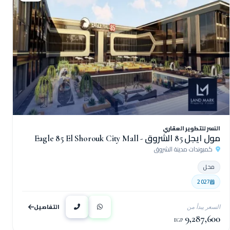
النسر للتطوير العقاري
مول ايجل 85 الشروق - Eagle 85 El Shorouk City Mall
كمبوندات مدينة الشروق
محل
2027
التفاصيل
السعر يبدأ من
9,287,600
EGP