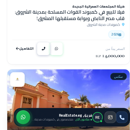
هيئة المجتمعات العمرانية الجديدة
فيلا للبيع في كمبوند القوات المسلحة بمدينة الشروق:
قلب مصر النابض وبوابة مستقبلها المشرق!
كمبوندات مدينة الشروق
2026
التفاصيل
السعر يبدأ من
14,000,000
EGP
سكني
فريق RealEstate.eg
RE
● متاحون الآن
· متخصصون في كمبوندات مدينة الشروق