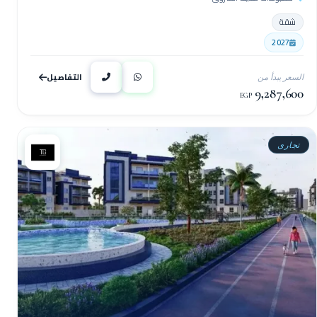
شقة
2027
التفاصيل
السعر يبدأ من
9,287,600
EGP
تجارى