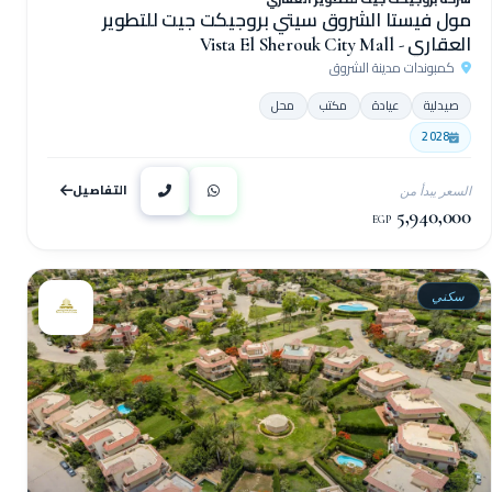
مول فيستا الشروق سيتي بروجيكت جيت للتطوير
العقاري - Vista El Sherouk City Mall
كمبوندات مدينة الشروق
صيدلية
عيادة
مكتب
محل
2028
التفاصيل
السعر يبدأ من
5,940,000
EGP
سكني