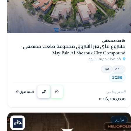
طلعت مصطفى
مشروع ماي فير الشروق مجموعة طلعت مصطفى -
May Fair Al Sherouk City Compound
كمبوندات مدينة الشروق
شقة
فيلا
2028
التفاصيل
السعر يبدأ من
6,100,000
EGP
تجارى