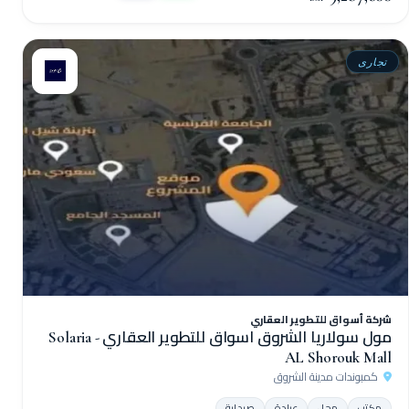
تجارى
شركة أسواق للتطوير العقاري
مول سولاريا الشروق اسواق للتطوير العقاري - Solaria
AL Shorouk Mall
كمبوندات مدينة الشروق
مكتب
محل
عيادة
صيدلية