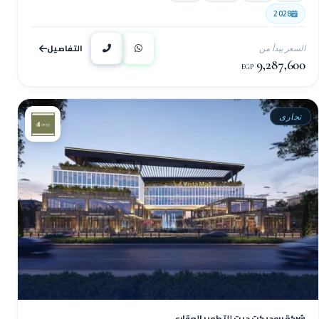
2028
التفاصيل
السعر يبدأ من
9,287,600
EGP
تجارى
شركة بروجيكت جيت للتطوير العقاري