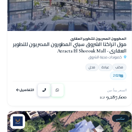
المطورون المصريون للتطوير العقاري
مول اتراكتا الشروق سيتي المطورون المصريون للتطوير
العقاري - Atracta El Shorouk Mall
كمبوندات مدينة الشروق
مكتب
عيادة
محل
2028
التفاصيل
السعر يبدأ من
9,287,600
EGP
سكني