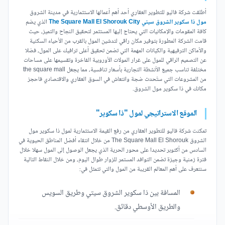
أطلقت شركة فاليو للتطوير العقاري أحد أهم أعمالها الاستثمارية في مدينة الشروق
مول ذا سكوير الشروق سيتي The Square Mall El Shorouk City
الذي يضم
كافة المقومات والإمكانيات التي يحتاج إليها المستثمر لتحقيق النجاح والتميز، حيث
قامت الشركة المطورة بتوفير مكان راقي لتدشين المول بالقرب من الأحياء السكنية
والأماكن الترفيهية والكيانات المهمة التي تضمن تحقيق أعلى ترافيك على المول، فضلا
عن التصميم الراقي للمول على غرار المولات الأوروبية الفاخرة وتقسيمها على مساحات
مختلفة تناسب جميع الأنشطة التجارية بأسعار تنافسية، مما يجعل the square mall
من المشروعات التي ستُحدث ضجة وانتعاش في السوق العقاري والاقتصادي فاحجز
مكانك في ذا سكوير مول الشروق.
الموقع الاستراتيجي لمول "ذا سكوير"
تمكنت شركة فاليو للتطوير العقاري من رفع القيمة الاستثمارية لمول ذا سكوير مول
الشروق The Square Mall El Shorouk من خلال انتقاء أفضل المناطق الحيوية في
السادس من أكتوبر تحديدا على محور الحرية الذي يجعل الوصول إلى المول سهلا خلال
فترة زمنية وجيزة تضمن التوافد المستمر للزوار طوال اليوم، ومن خلال النقاط التالية
سنتعرف على أهم المعالم القريبة من المول والتي تتمثل في:
المسافة بين ذا سكوير الشروق سيتي وطريق السويس
والطريق الأوسطي دقائق.