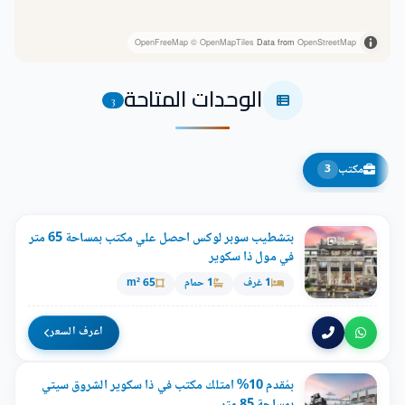
OpenFreeMap
© OpenMapTiles
Data from
OpenStreetMap
الوحدات المتاحة
3
مكتب
3
بتشطيب سوبر لوكس احصل علي مكتب بمساحة 65 متر
في مول ذا سكوير
1 غرف
1 حمام
65 m²
اعرف السعر
بمُقدم 10% امتلك مكتب في ذا سكوير الشروق سيتي
بمساحة 85 متر