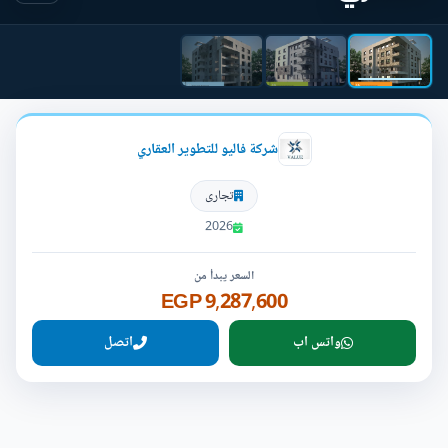
شركة فاليو للتطوير العقاري
تجارى
2026
السعر يبدأ من
9,287,600 EGP
واتس اب
اتصل