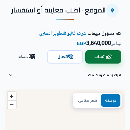
اضغط للتكبير
الموقع · اطلب معاينة أو استفسار
كلّم مسؤول مبيعات
شركة فاليو للتطوير العقاري
3,640,000
EGP
تبدأ من
3
واتساب
اتصال
وحدات
اترك رقمك ونكلمك
خريطة
قمر صناعي