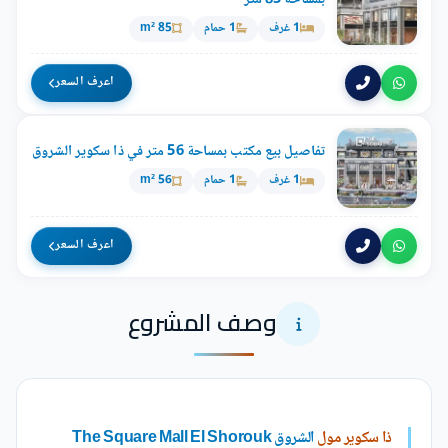
1 غرف
1 حمام
85 m²
اعرف السعر
تفاصيل بيع مكتب بمساحة 56 متر في ذا سكوير الشروق
1 غرف
1 حمام
56 m²
اعرف السعر
وصف المشروع
ذا سكوير مول
الشروق The Square Mall El Shorouk