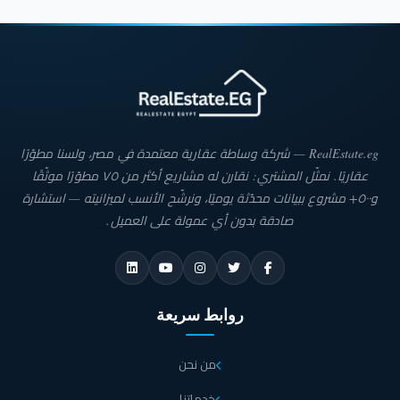
RealEstate.eg — شركة وساطة عقارية معتمدة في مصر، ولسنا مطوّرًا
عقاريًا. نمثّل المشتري: نقارن له مشاريع أكثر من ٧٥ مطوّرًا موثّقًا
و٥٠٠+ مشروع ببيانات محدّثة يوميًا، ونرشّح الأنسب لميزانيته — استشارة
صادقة بدون أي عمولة على العميل.
روابط سريعة
من نحن
خدماتنا