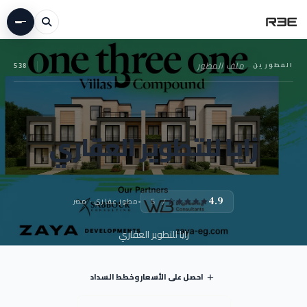
المطورين
—
ملف المطور
538
زايا للتطوير العقاري
مطور عقاري · مصر
4.9
/ 5
زايا للتطوير العقاري
احصل على الأسعار وخطط السداد
+