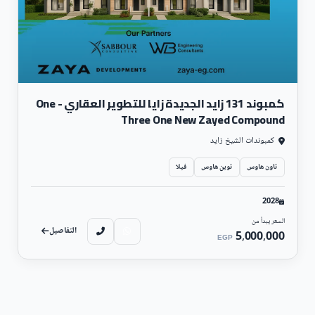
كمبوند 131 زايد الجديدة زايا للتطوير العقاري - One
Three One New Zayed Compound
كمبوندات الشيخ زايد
تاون هاوس
توين هاوس
فيلا
2028
السعر يبدأ من
التفاصيل
5,000,000
EGP