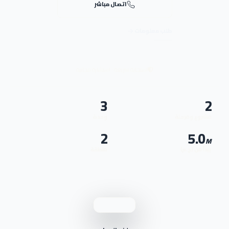
اتصال مباشر
طلب معلومات
استجابة سريعة · استشارة مجانية
3
2
مشروع ومرحلة
وحدة
2
5.0
M
يبدأ من (ج.م)
منطقة