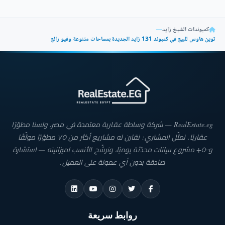
كمبوندات الشيخ زايد
—
توين هاوس للبيع في كمبوند 131 زايد الجديدة بمساحات متنوعة وفيو رائع
RealEstate.eg — شركة وساطة عقارية معتمدة في مصر، ولسنا مطوّرًا
عقاريًا. نمثّل المشتري: نقارن له مشاريع أكثر من ٧٥ مطوّرًا موثّقًا
و٥٠٠+ مشروع ببيانات محدّثة يوميًا، ونرشّح الأنسب لميزانيته — استشارة
صادقة بدون أي عمولة على العميل.
روابط سريعة