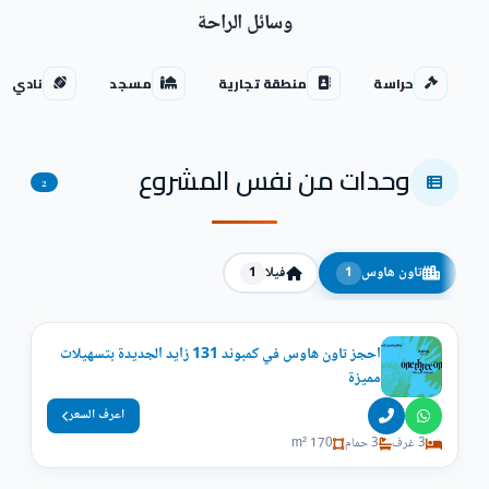
وسائل الراحة
حراسة
منطقة تجارية
مسجد
نادي ا
وحدات من نفس المشروع
2
تاون هاوس
فيلا
1
1
احجز تاون هاوس في كمبوند 131 زايد الجديدة بتسهيلات
مميزة
اعرف السعر
3 غرف
3 حمام
170 m²