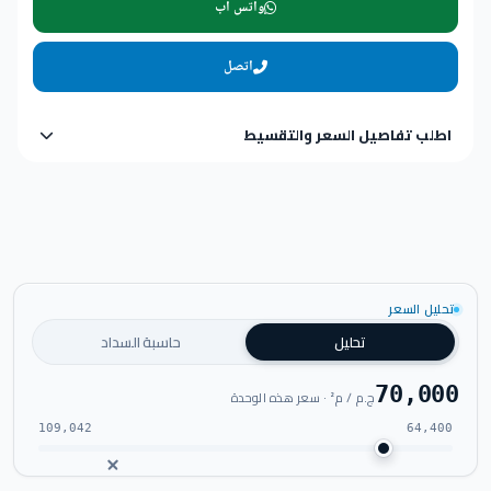
واتس اب
اتصل
اطلب تفاصيل السعر والتقسيط
تحليل السعر
تحليل
حاسبة السداد
70,000
ج.م / م² · سعر هذه الوحدة
109,042
64,400