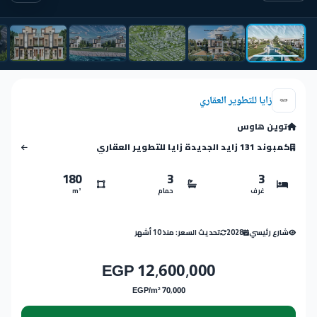
زايا للتطوير العقاري
توين هاوس
كمبوند 131 زايد الجديدة زايا للتطوير العقاري
180
3
3
غرف
حمام
m²
شارع رئيسي
2028
تحديث السعر: منذ 10 أشهر
12,600,000 EGP
70,000 EGP/m²