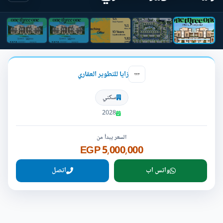
زايا للتطوير العقاري
سكني
2028
السعر يبدأ من
5,000,000 EGP
واتس اب
اتصل