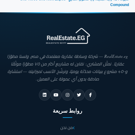
على النحو التالي:
Compound
تبلغ مساحة فلل ستاند ألون حوالي 300 متر مربع في كمبوند
131 زايد الجديدة.
بينما مساحة فلل التوين هاوس في كمبوند 131 زايد الجديدة
تبلغ 260 متر مربع.
RealEstate.eg — شركة وساطة عقارية معتمدة في مصر، ولسنا مطوّرًا
عقاريًا. نمثّل المشتري: نقارن له مشاريع أكثر من ٧٥ مطوّرًا موثّقًا
كما مساحة فلل التاون هاوس في مشروع شركة زايا للتطوير
و٥٠٠+ مشروع ببيانات محدّثة يوميًا، ونرشّح الأنسب لميزانيته — استشارة
العقاري تبلغ 255 متر مربع.
صادقة بدون أي عمولة على العميل.
خدمات كمبوند 131 زايد الجديدة One Three One New
Zayed Compound
روابط سريعة
تقدم شركة زايا للتطوير العقاري كل الخدمات التي تعزز من سعادة وراحة السكان حيث
تأتي راحة العملاء في المقام الأول دائماً، ومن أهم الخدمات المتوفرة في كمبوند 131
زايد الجديدة ما يلي:
من نحن