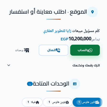
الموقع · اطلب معاينة أو استفسار
كلّم مسؤول مبيعات
زايا للتطوير العقاري
10,200,000
EGP
تبدأ من
3
واتساب
اتصال
وحدات
اترك رقمك ونكلمك
الوحدات المتاحة
3
تاون هاوس
توين هاوس
فيلا
1
1
1