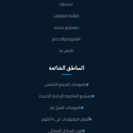
يحتوي كمبوند 131 زايد الجديدة One Three One New
خدماتنا
Zayed Compound على مجموعة من الكافيهات والمطاعم
قائمة العقارات
التي تقدم أفضل المأكولات والمشروبات التي تمنح السكان
مشاريع جديدة
تجربة فاخرة في أجواء مريحة.
الشروط والأحكام
يشتمل كمبوند 131 زايد الجديدة على المولات التجارية
اتصل بنا
الضخمة التي تعرض أشهر البراندات والماركات العالمية التي
تمنح السكان تجربة تسوق استثنائية.
المناطق الشائعة
الكلوب هاوس في كمبوند One Three One يقدم العديد من
الفعاليات الترفيهية التي تعزز شعور السكان بالسعادة والبهجة.
كمبوندات التجمع الخامس
مشاريع العاصمة الإدارية الجديدة
يضم كمبوند 131 شركة زايا العقارية كيدز إريا مجهزة بألعاب
كمبوندات الشيخ زايد
خاصة بالأطفال الصغار حتى يتمتعوا بتجربة ترفيهية في
أجواء آمنة.
أفضل الكمبوندات في 6 أكتوبر
قرى الساحل الشمالي
تعمل خدمات الصيانة على مدار اليوم في كمبوند 131 زايد