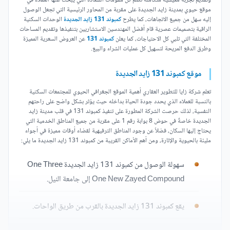
وتقديم تجربة معيشية متكاملة تضم كل مقومات السعادة التي يبحث عنها العملاء في
موقع حيوي بمدينة زايد الجديدة على مقربة من المحاور الرئيسية التي تجعل الوصول
إليه سهل من جميع الاتجاهات، كما يطرح
كمبوند 131 زايد الجديدة
الوحدات السكنية
الراقية بتصميمات عصرية قام أفضل المهندسين الاستشاريين بتنفيذها وتقديم المساحات
المختلفة التي تلبي كل الاحتياجات، كما يعلن
كمبوند 131
عن العروض السعرية المميزة
وطرق الدفع المريحة لتسهيل كل عمليات الشراء والبيع.
موقع كمبوند 131 زايد الجديدة
تعلم شركة زايا للتطوير العقاري أهمية الموقع الجغرافي الحيوي للمجتمعات السكنية
بالنسبة للعملاء الذي يحدد جودة الحياة بداخله حيث يؤثر بشكل واضح على راحتهم
النفسية، لذلك حرصت الشركة المطورة على تنفيذ كمبوند 131 في قلب مدينة زايد
الجديدة خاصةً في حوض 8 بوابة رقم 1 على مقربة من جميع المناطق الخدمية التي
يحتاج إليها السكان، فضلاً عن وجود المناطق الترفيهية لقضاء أوقات مميزة في أجواء
مليئة بالحيوية والإثارة، ومن أهم الأماكن القريبة من كمبوند 131 زايد الجديدة ما يلي:
سهولة الوصول من كمبوند 131 زايد الجديدة One Three
One New Zayed Compound إلى جامعة النيل.
يقع كمبوند 131 زايد الجديدة بالقرب من طريق الواحات.