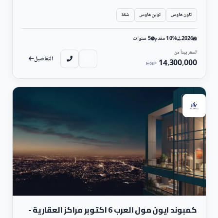
تاون هاوس
توين هاوس
شقة
2026
10% مقدم
5 سنوات
السعر يبدأ من
التفاصيل
14,300,000
EGP
سكني
كمبوند ايون مول العرب 6 اكتوبر مراكز العقارية -