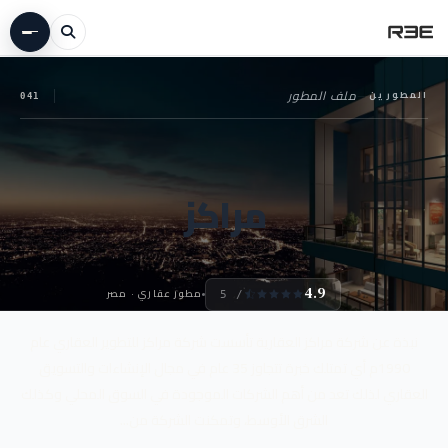
المطورين
—
ملف المطور
041
مراكز
مطور عقاري · مصر
4.9
/ 5
نبذة عن شركة مراكز العقارية تأسست شركة مراكز للتطوير العقاري عام
1990م أي تمتلك خبرة تتجاوز 35 عام في مجال الإنشاءات والتسويق
العقاري لذلك تعد من أهم الشركات الموجودة في السوق المحلي وكذلك
الشرق الأوسط، وتمكنت الشركة من...