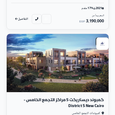
2021
17% مقدم
السعر يبدأ من
التفاصيل
3,190,000
EGP
سكني
كمبوند ديستريكت 5 مراكز التجمع الخامس -
District 5 New Cairo
كمبوندات التجمع الخامس