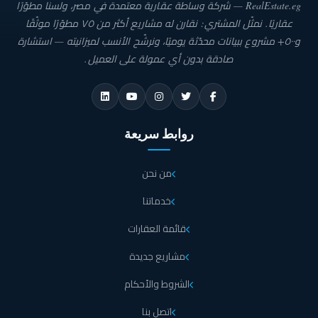
RealEstate.eg — شركة وساطة عقارية معتمدة في مصر، ولسنا مطوّرًا
عقاريًا. نمثّل المشتري: نقارن له مشاريع أكثر من ٧٥ مطوّرًا موثّقًا
و٥٠٠+ مشروع ببيانات محدّثة يوميًا، ونرشّح الأنسب لميزانيته — استشارة
صادقة بدون أي عمولة على العميل.
روابط سريعة
من نحن
خدماتنا
قائمة العقارات
مشاريع جديدة
الشروط والأحكام
اتصل بنا