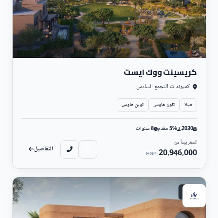
أهم المشروعات التي أنشأتها شركة مراكز في مدينة السادس من
أكتوبر، حيث يقع في منطقة حيوية بين الشيخ زايد والسادس من أكتوبر
بالإضافة إلى تنوع الوحدات الموجودة به بين شقق و استوديوهات و
بنتهاوس، تصل المساحة الإجمالية للمشروع حوالي 25 فدان وتحظى
المسطحات الخضراء بالنصيب الأكبر منها، تبدأ مساحة الشقق من 58
كريسينت ووك ايست
متر مربع بينما السعر يبدأ من 1,400,000 جنيهًا بدفع مقدم 10%
وتقسيط الباقي على 7 سنوات.
كمبوندات التجمع السادس
مشاريع أخرى لشركة مراكز العقارية:
فيلا
تاون هاوس
توين هاوس
مول العرب بالقاهرة Mall of Arabia.
2030
5% مقدم
8 سنوات
مول المنصورة.
السعر يبدأ من
مول في محافظة طنطا.
التفاصيل
20,946,000
EGP
مول القطامية.
ساحلي