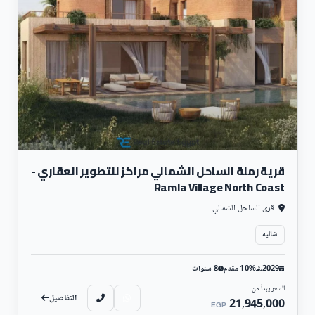
قرية رملة الساحل الشمالي مراكز للتطوير العقاري -
Ramla Village North Coast
قرى الساحل الشمالي
شاليه
2029
10% مقدم
8 سنوات
السعر يبدأ من
التفاصيل
21,945,000
EGP