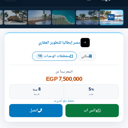
مصر إيطاليا للتطوير العقاري
سكني
مخططات الوحدات
16
السعر يبدأ من
7,500,000 EGP
8
5
%
سنة
مقدم
تقسيط
خطط دفع أخرى
واتس اب
اتصل