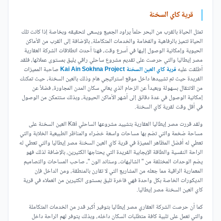
قرية كاي السخنة
تمثل الحياة بالقرب من البحر حلماً يراود الجميع ويسعى لتحقيقه وبخاصة إذا كانت تلك
الحياة تتميز بالرفاهية والفخامة والخدمات المتكاملة، بالإضافة إلى القرب من الأماكن
الحيوية وإمكانية الوصول إليها في أسرع وقت، فهنا أحدث انطلاقات الشركة العقارية
مصر إيطاليا والتي حرصت على تقديم مشروع ساحلي راقي يليق بمستوى عملائها، فلقد
أطلقت عليه
قرية كاي العين السخنة Kai Ain Sokhna Project
صاحبة المميزات
الفريدة حيث تم تشييدها داخل موقع استراتيجي هام وذلك بالعين السخنة، حيث تمكنك
من الانتقال بسهولة وبعيداً عن الزحام الذي يعاني سكان المدن المجاورة، فضلاً عن
إمكانية الوصول في عدة دقائق إلى أشهر الأماكن الحيوية، وبذلك ستتمكن من الوصول
في أقل وقت لقرية كاي السخنة.
ولقد قررت مصر إيطاليا العقارية بتشييد مشروعها الساحلي Kai العين السخنة على
مساحة ضخمة والتي تضم بها مساحات واسعة خضراء والمناظر الطبيعية الخلابة والتي
تعطي له أفضل المظاهر المميزة في قرية كاي العين السخنة مصر إيطاليا والتي تعطي له
الراحة النفسية والطاقة الإيجابية الفريدة التي يحتاجها الكثيرين، بالإضافة لذلك فهو
يضم الوحدات المختلفة من " الشاليهات، وستاند الون "، صاحب المساحات والتصاميم
المعمارية الراقية مما جعله من المشاريع التي لا تقارن بالمنطقة، ومن الداخل فإن
الديكورات الخاصة بكل واحدة فهي فاخرة تليق بمستوى الكثيرين من العملاء في قرية
كاي العين السخنة مصر إيطاليا.
كما أن حرصت الشركة العقاري مصر إيطاليا بتوفير أكبر قدر من الخدمات المتكاملة
والتي تعمل على تلبية كافة متطلبات السكان داخله، وبذلك يتوفر لهم الراحة داخل