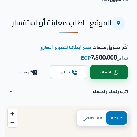
الموقع · اطلب معاينة أو استفسار
كلّم مسؤول مبيعات
مصر إيطاليا للتطوير العقاري
7,500,000
EGP
تبدأ من
6
واتساب
اتصال
وحدات
اترك رقمك ونكلمك
خريطة
قمر صناعي