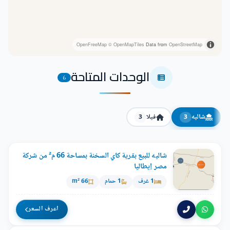
OpenFreeMap
© OpenMapTiles
Data from
OpenStreetMap
الوحدات المتاحة
6
شاليه
فيلا
3
3
شاليه للبيع بقرية كاي السخنة بمساحة 66 م² من شركة
مصر إيطاليا
1 غرف
1 حمام
66 m²
اعرف السعر