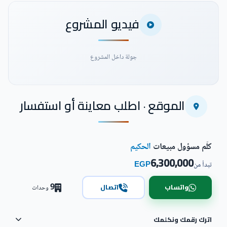
فيديو المشروع
جولة داخل المشروع
الموقع · اطلب معاينة أو استفسار
شاهد فيديو المشروع
كلّم مسؤول مبيعات
الحكيم
6,300,000
EGP
تبدأ من
9
واتساب
اتصال
وحدات
اترك رقمك ونكلمك