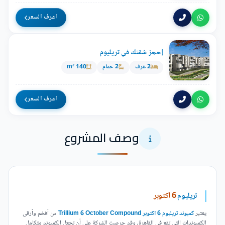
اعرف السعر
إحجز شقتك في تريليوم
2 غرف
2 حمام
140 m²
اعرف السعر
وصف المشروع
تريليوم
6 اكتوبر
يعتبر
كمبوند تريليوم 6 اكتوبر Trillium 6 October Compound
من أفخم وأرقى
الكمبوندات التي تقع في القاهرة، وقد حرصت الشركة على أن تجعل الكمبوند متكامل