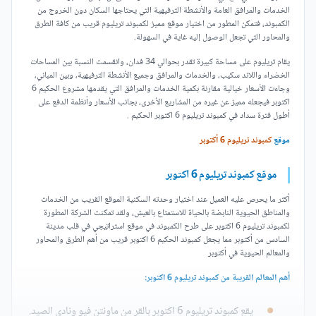
الخدمات والمرافق العامة والأنشطة الترفيهية التي يحتاجها السكان دون الخروج من
الكمبوند، فتمكن المطور من اختيار موقع مميز لكمبوند تريليوم قريب من كافة الطرق
والمحاور التي تجعل الوصول إليه غاية في السهولة.
يقام تريليوم على مساحة كبيرة تقدر بحوالي 34 فدان، وانقسمت النسبة بين المساحات
الخضراء واللاند سكيب، والخدمات والمرافق وجميع الأنشطة الترفيهية، وبين المباني،
وجاءت الأسعار خيالية مقارنة بكمية الخدمات والمرافق التي يقدمها مشروع الحكيم 6
اكتوبر فيجعله مميز عن غيره من المشاريع الأخرى، بجانب الأسعار وأنظمة الدفع على
أطول فترة سداد في كمبوند تريليوم 6 اكتوبر الحكيم .
موقع
كمبوند تريليوم 6 أكتوبر
موقع كمبوند تريليوم 6 اكتوبر
أكثر ما يحرص عليه العميل عند اختيار وحدته السكنية الموقع القريب من الخدمات
والمناطق الحيوية النابضة بالحياة للاستمتاع بالعيش، ولقد تمكنت الشركة المطورة
لكمبوند تريليوم 6 اكتوبر على طرح الكمبوند في موقع استراتيجي في قلب مدينة
السادس من أكتوبر مما يجعل كمبوند الحكيم 6 اكتوبر قريب من أهم الطرق والمحاور
والمعالم الحيوية في أكتوبر
أهم المعالم القريبة من كمبوند تريليوم 6 اكتوبر:
يقع كمبوند تريليوم 6 اكتوبر بالقر من ماونتن فيو ونادي الصيد.