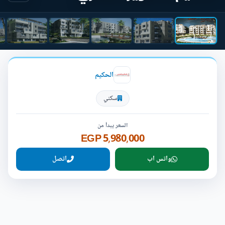
الحكيم
سكني
السعر يبدأ من
5,980,000 EGP
واتس اب
اتصل