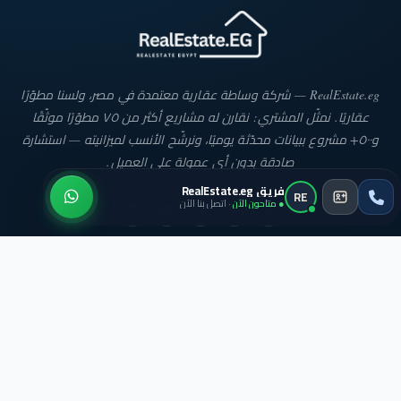
RealEstate.eg — شركة وساطة عقارية معتمدة في مصر، ولسنا مطوّرًا
عقاريًا. نمثّل المشتري: نقارن له مشاريع أكثر من ٧٥ مطوّرًا موثّقًا
و٥٠٠+ مشروع ببيانات محدّثة يوميًا، ونرشّح الأنسب لميزانيته — استشارة
صادقة بدون أي عمولة على العميل.
فريق RealEstate.eg
RE
● متاحون الآن
· اتصل بنا الآن
روابط سريعة
من نحن
خدماتنا
قائمة العقارات