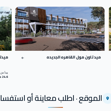
قريبًا
تحت الإ
03
02
ميد تاون مول القاهره الجديده
ميدتا
يبدأ من
24.6 مليون
الموقع · اطلب معاينة أو استفسار