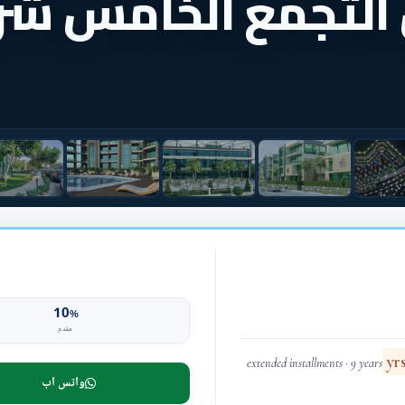
 التجمع الخامس شر
10
%
مقدم
extended installments · 9 years
واتس اب