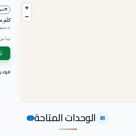
كمبو
كلّم 
رد سريع 
تبدأ من
اترك 
الوحدات المتاحة
7