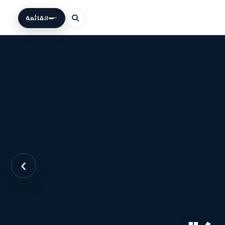
القائمة
›