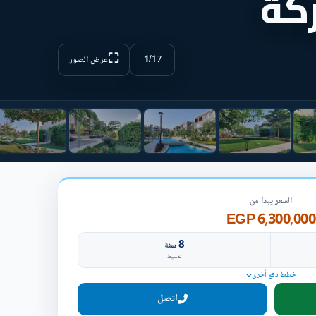
كة
⛶
1
/
17
عرض الصور
السعر يبدأ من
6,300,000 EGP
8
سنة
تقسيط
خطط دفع أخرى
اتصل