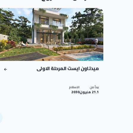
تحت الإنشاء
01
ميدتاون ايست المرحلة الاولى
يبدأ من
الاستلام
21.1 مليون
2030