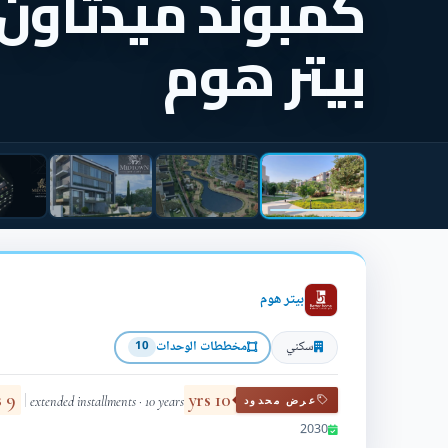
كمبوند ميدتاون
بيتر هوم
بيتر هوم
سكني
مخططات الوحدات
10
9 yrs
10 yrs
extended installments · 10 years
عرض محدود
2030