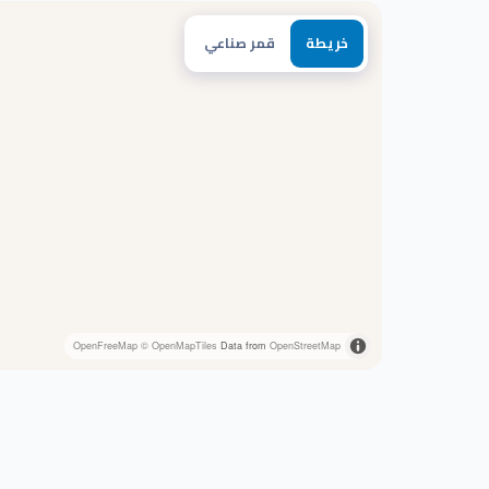
خريطة
قمر صناعي
OpenFreeMap
© OpenMapTiles
Data from
OpenStreetMap