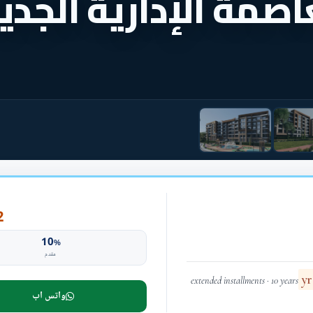
اصمة الإدارية الجدي
P
10
%
مقدم
extended installments · 10 years
واتس اب