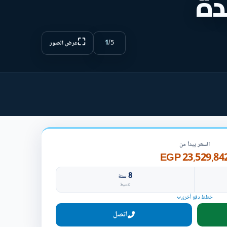
دة
⛶
1
/
5
عرض الصور
السعر يبدأ من
23,529,842 EG
8
سنة
تقسيط
خطط دفع أخرى
اتصل