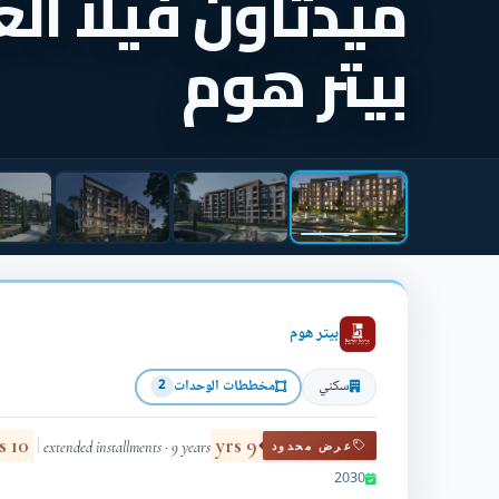
ميدتاون فيلا الع
بيتر هوم
بيتر هوم
سكني
مخططات الوحدات
2
10 yrs
9 yrs
extended installments · 9 years
عرض محدود
2030