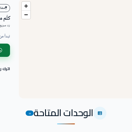
مشاري
كلّم 
رد سريع 
تبدأ من
اترك 
الوحدات المتاحة
11