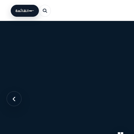
القائمة
›