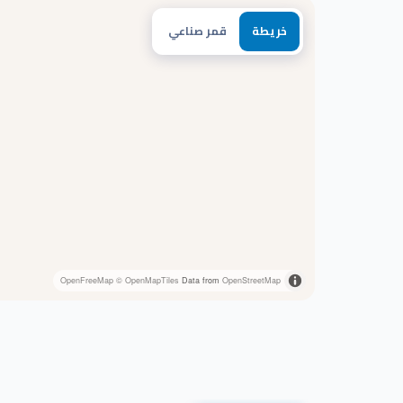
خريطة
قمر صناعي
OpenFreeMap
© OpenMapTiles
Data from
OpenStreetMap