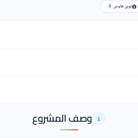
توين هاوس
2
وصف المشروع