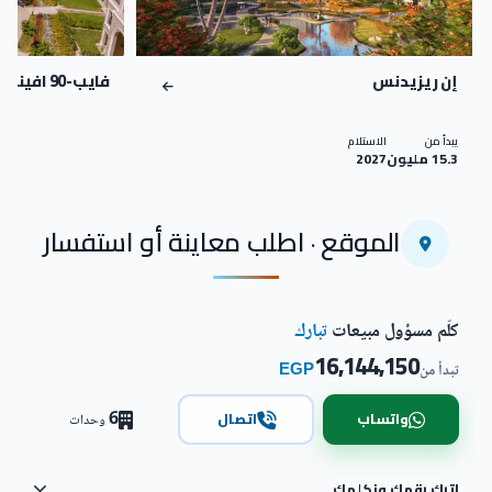
إن ريزيدنس
فايب-90 افينيو
يبدأ من
الاستلام
15.3 مليون
2027
الموقع · اطلب معاينة أو استفسار
كلّم مسؤول مبيعات
تبارك
16,144,150
EGP
تبدأ من
6
واتساب
اتصال
وحدات
اترك رقمك ونكلمك