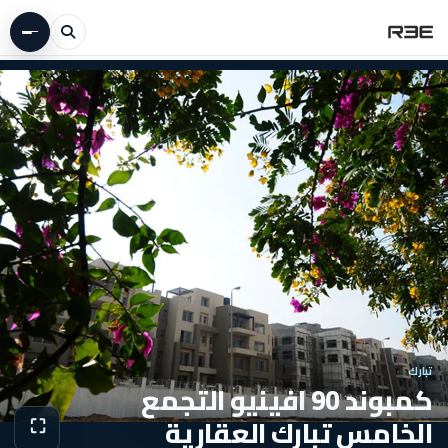
تبارك
كمبوند 90 افينيو التجمع
الخامس تبارك العقارية
⛶
عرض الص