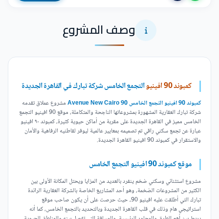
وصف المشروع
كمبوند 90 افينيو
التجمع الخامس شركة تبارك في القاهرة الجديدة
كمبوند 90 افينيو التجمع الخامس 90 Avenue New Cairo
مشروع عملاق تقدمه
شركة تبارك العقارية المشهورة بمشروعاتها الناجحة والمتكاملة، موقع 90 افينيو التجمع
الخامس مميز في القاهرة الجديدة على مقربة من أماكن حيوية كثيرة، كمبوند ٩٠ افينيو
عبارة عن تجمع سكني راقي تم تصميمه بمعايير عالمية ليوفر لقاطنيه الرفاهية والأمان
والاستقرار في كمبوند 90 افينيو القاهرة الجديدة.
موقع كمبوند 90 افينيو التجمع الخامس
مشروع استثنائي وسكني ضخم ينفرد بالعديد من المزايا ويحتل المكانة الأولى بين
الكثير من المشروعات الضخمة، وهو أحد المشاريع الخاصة بالشركة العقارية الرائدة
تبارك التي أطلقت عليه افينيو 90، حيث حرصت على أن يكون صاحب موقع
استراتيجي هام وذلك في قلب القاهرة الجديدة وبالتحديد بالتجمع الخامس، كما أنه
يربط بين أهم الطرق والمحاور الرئيسية، والمسافة التي تفصل بينه والمناطق الحيوية