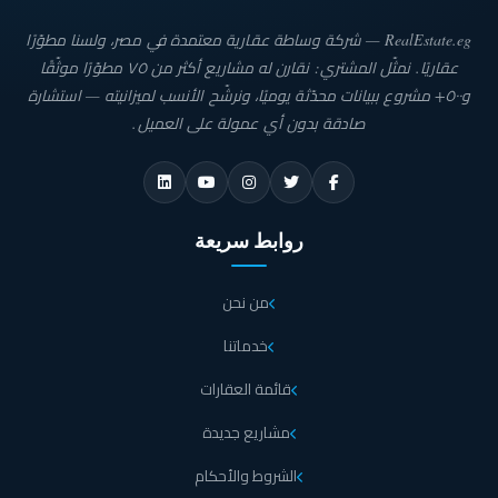
أشكال الوحدات السكنية في كمبوند ناينتي افينيو متنوعة حيث يوجد شقق سكنية
RealEstate.eg — شركة وساطة عقارية معتمدة في مصر، ولسنا مطوّرًا
ووحدات دوبلكس وشقق ستوديو صغيرة وفيلات فاخرة وكذلك يتوفر وحدات الكوين
عقاريًا. نمثّل المشتري: نقارن له مشاريع أكثر من ٧٥ مطوّرًا موثّقًا
سويت الفاخرة.
و٥٠٠+ مشروع ببيانات محدّثة يوميًا، ونرشّح الأنسب لميزانيته — استشارة
تتراوح مساحات وحدات الدوبلكس بين 157 متر مربع وحتى 315 متر مربع.
صادقة بدون أي عمولة على العميل.
كما يوجد مساحات كثيرة ومتنوعة يمكن للعملاء الاختيار من بينها وفق رغبتهم.
خدمات ومميزات 90 افينيو
روابط سريعة
90 افينيو هو مشروع يتميز بتصميمات معمارية راقية وديكورات عصرية، ويتوفر
بداخله خدمات كثيرة تميزه عن غيره من المشروعات السكنية الأخرى، وأهمها ما يلي:
من نحن
مساحات خضراء على مساحات كبيرة وحدائق وتشكيلات
خدماتنا
زهور ونباتات توفر راحة نفسية ورؤية خلابة لكل وحدات 90
افينيو القاهرة الجديدة.
قائمة العقارات
مشاريع جديدة
البحيرات الصناعية تضيف للمناظر الطبيعية المزيد من الجمال
والسحر داخل كمبوند 90 افينيو القاهرة الجديدة.
الشروط والأحكام