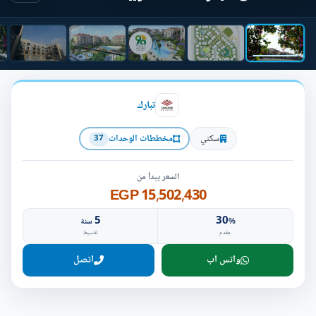
تبارك
سكني
مخططات الوحدات
37
السعر يبدأ من
15,502,430 EGP
5
30
%
سنة
مقدم
تقسيط
واتس اب
اتصل