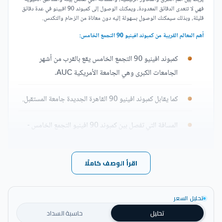
فهي لا تتعدى الدقائق المعدودة، ويمكنك الوصول إلى كمبوند 90 افبينو في عدة دقائق
قليلة، وبذلك سيمكنك الوصول بسهولة إليه دون معاناة من الزحام والتكدس.
أهم المعالم القريبة من كمبوند افينيو 90 التجمع الخامس:
كمبوند افينيو 90 التجمع الخامس يقع بالقرب من أشهر
الجامعات الكبرى وهي الجامعة الأمريكية AUC.
كما يقابل كمبوند افينيو 90 القاهرة الجديدة جامعة المستقبل.
المسافة التي تفصل بين كمبوند 90 افينيو التجمع الخامس -
avenue وأشهر الكمبوندات الفاخرة وأضخم المولات قصيرة.
اقرأ الوصف كاملًا
يمكنك الوصول من كمبوند افينيو 90 القاهرة الجديدة إلى
كايرو فيستفال سيتي مول في عدة دقائق.
تحليل السعر
يقترب كمبوند تبارك التجمع الخامس من طريق المطار والطريق
تحليل
حاسبة السداد
الدائري.