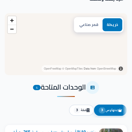
خريطة
قمر صناعي
OpenFreeMap
© OpenMapTiles
Data from
OpenStreetMap
الوحدات المتاحة
6
بنتهاوس
شقة
3
3