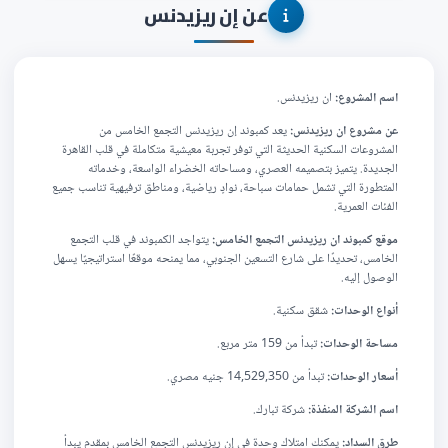
عن إن ريزيدنس
اسم المشروع:
ان ريزيدنس.
عن مشروع ان ريزيدنس:
يعد كمبوند إن ريزيدنس التجمع الخامس من
المشروعات السكنية الحديثة التي توفر تجربة معيشية متكاملة في قلب القاهرة
الجديدة. يتميز بتصميمه العصري، ومساحاته الخضراء الواسعة، وخدماته
المتطورة التي تشمل حمامات سباحة، نوادٍ رياضية، ومناطق ترفيهية تناسب جميع
الفئات العمرية.
موقع كمبوند ان ريزيدنس التجمع الخامس:
يتواجد الكمبوند في قلب التجمع
الخامس، تحديدًا على شارع التسعين الجنوبي، مما يمنحه موقعًا استراتيجيًا يسهل
الوصول إليه.
أنواع الوحدات:
شقق سكنية.
مساحة الوحدات:
تبدأ من 159 متر مربع.
أسعار الوحدات:
تبدأ من 14,529,350 جنيه مصري.
اسم الشركة المنفذة:
شركة تبارك.
طرق السداد:
يمكنك امتلاك وحدة في إن ريزيدنس التجمع الخامس بمقدم يبدأ