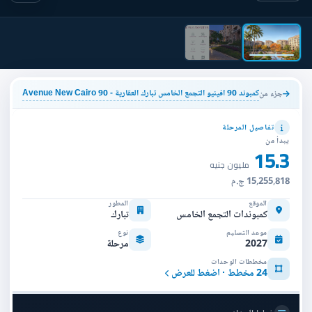
كمبوند 90 افينيو التجمع الخامس تبارك العقارية - 90 Avenue New Cairo
جزء من
تفاصيل المرحلة
يبدأ من
15.3
مليون جنيه
15,255,818 ج.م
الموقع
المطور
كمبوندات التجمع الخامس
تبارك
موعد التسليم
نوع
2027
مرحلة
مخططات الوحدات
24 مخطط · اضغط للعرض