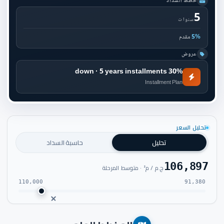
خطط السداد
5
سنوات
5%
مقدم
عروض
30% down · 5 years installments
Installment Plan
تحليل السعر
تحليل
حاسبة السداد
106,897
ج.م / م² · متوسط المرحلة
110,000
91,380