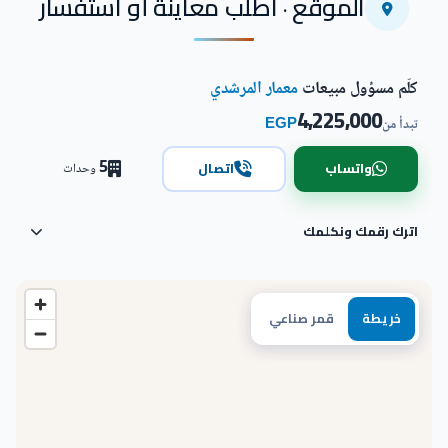
اضغط للتكبير
الموقع · اطلب معاينة أو استفسار
كلّم مسؤول مبيعات
معمار المرشدي
4,225,000
EGP
تبدأ من
5
واتساب
اتصال
وحدات
اترك رقمك ونكلمك
خريطة
قمر صناعي