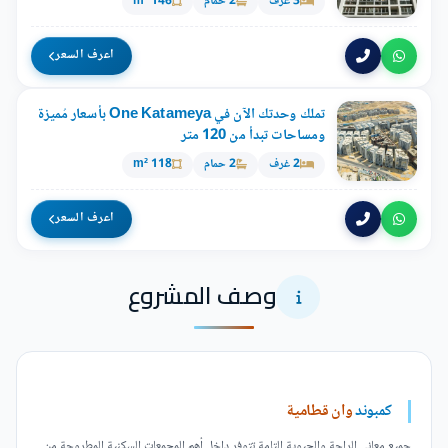
3 غرف
2 حمام
146 m²
اعرف السعر
تملك وحدتك الآن في One Katameya بأسعار مُميزة
ومساحات تبدأ من 120 متر
2 غرف
2 حمام
118 m²
اعرف السعر
وصف المشروع
كمبوند
وان قطامية
جميع معاني الراحة والحيوية التامة تتوفر داخل أهم المجمعات السكنية المطروحة من