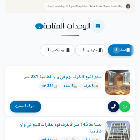
OpenFreeMap
© OpenMapTiles
Data from
OpenStreetMap
الوحدات المتاحة
5
شقة
ستوديو
دوبليكس
1
1
3
شقق للبيع 3 غرف نوم في وان قطامية 231 متر
3 غرف
3 حمام
231 m²
اعرف السعر
بمساحة 145 متر 3 غرف نوم عقارات للبيع في وان
قطامية