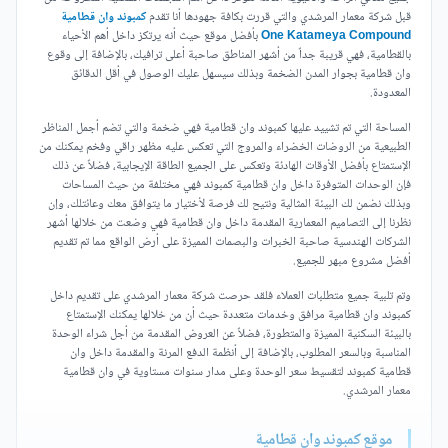
قبل شركة معمار المرشدي والتي قررت بكافة جهودها أنا تقدم
كمبوند وان قطامية
One Katameya Compound
بأفضل موقع حيث أنه يرتكز داخل أهم الأحياء
بالقطامية، فهي قريبة جداً من أشهر المناطق صاحبة أعلى ترافيك، بالإضافة إلى وقوع
وان قطامية بجوار المدن الضخمة وبذلك سيسهل عليك الوصول في أقل الدقائق
المعدودة.
المساحة التي تم تشييد عليها كمبوند وان قطامية فهي ضخمة والتي تضم أجمل المناظر
الطبيعية من الروضات الخضراء والمروج التي تعكس عليه مظهر راقي وفخم يمكنك من
الإستمتاع بأفضل الأوقات الهادئة وتعكس على الجميع الطاقة الإيجابية، فضلاً عن ذلك
فإن الوحدات المتوفرة داخل وان قطامية كمبوند فهي مختلفة من حيث المساحات
وبذلك نضمن لك البيئة المثالية ونتيح لك فرصة لأختيار ما يتوافق معك وعائتلك، وإن
نظرنا إلى التصاميم المعمارية المقدمة داخل وان قطامية فهي وضعت من خلالها أشهر
الشركات الهندسية صاحبة الخبرات والبصمات المميزة على أرض الواقع مما تم تقديم
أفضل مشروع مبهر للجميع.
وتم تلبية جميع متطلبات العملاء فلقد حرصت شركة معمار المرشدي على تقديم داخل
كمبوند وان قطامية مرافق وخدمات متعددة حيث أن من خلالها يمكنك الإستمتاع
بالبيئة السكنية المميزة والمتطورة، فضلاً عن العروض المقدمة من أجل شراء الوحدة
المناسبة وبالسعر المطلوب، بالإضافة إلى أنظمة الدفع المرنة والمقدمة داخل وان
قطامية كمبوند لتقسيط سعر الوحدة وعلى مدار سنوات مستاوية في وان قطامية
معمار المرشدي.
موقع كمبوند وان قطامية