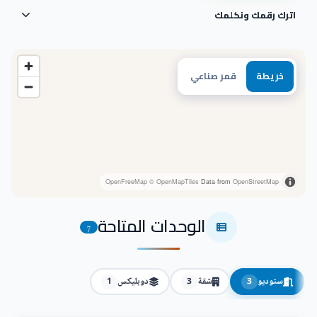
اترك رقمك ونكلمك
خريطة
قمر صناعي
OpenFreeMap
© OpenMapTiles
Data from
OpenStreetMap
الوحدات المتاحة
7
ستوديو
شقة
دوبليكس
1
3
3