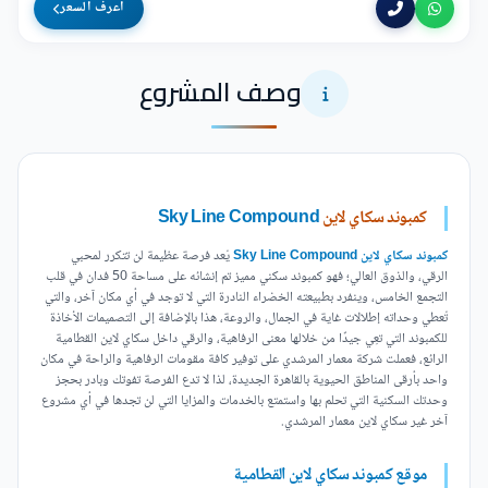
اعرف السعر
وصف المشروع
كمبوند سكاي لاين
Sky Line Compound
كمبوند سكاي لاين Sky Line Compound
يُعد فرصة عظيمة لن تتكرر لمحبي
الرقي، والذوق العالي؛ فهو كمبوند سكني مميز تم إنشائه على مساحة 50 فدان في قلب
التجمع الخامس، وينفرد بطبيعته الخضراء النادرة التي لا توجد في أي مكان آخر، والتي
تُعطي وحداته إطلالات غاية في الجمال، والروعة، هذا بالإضافة إلى التصميمات الأخاذة
للكمبوند التي تعِي جيدًا من خلالها معنى الرفاهية، والرقي داخل سكاي لاين القطامية
الرائع، فعملت شركة معمار المرشدي على توفير كافة مقومات الرفاهية والراحة في مكان
واحد بأرقى المناطق الحيوية بالقاهرة الجديدة، لذا لا تدع الفرصة تفوتك وبادر بحجز
وحدتك السكنية التي تحلم بها واستمتع بالخدمات والمزايا التي لن تجدها في أي مشروع
آخر غير سكاي لاين معمار المرشدي.
موقع كمبوند سكاي لاين القطامية