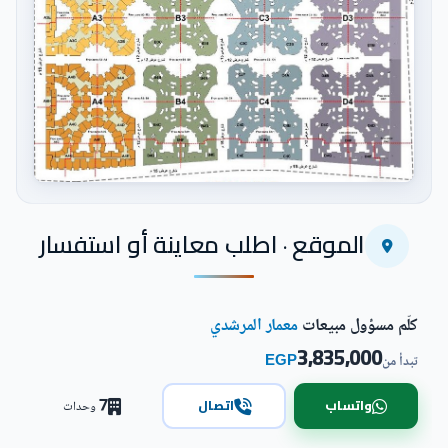
اضغط للتكبير
الموقع · اطلب معاينة أو استفسار
كلّم مسؤول مبيعات
معمار المرشدي
3,835,000
EGP
تبدأ من
7
واتساب
اتصال
وحدات