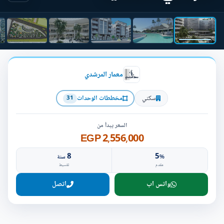
معمار المرشدي
سكني
مخططات الوحدات
31
السعر يبدأ من
2,556,000 EGP
8
5
%
سنة
مقدم
تقسيط
واتس اب
اتصل