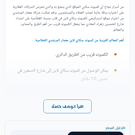
من أسرار نجاح أي كمبوند سكني الموقع الذي يتمتع به والذي تحرص الشركات العقارية
على اختياره بدقة عالية لجذب العملاء والمستثمرين، ولقد تمكنت شركة معمار المرشدي
من اختيار موقع استراتيجي لكمبوند سكاي لاين في قلب مدينة القطامية على امتداد
شارع الخمسين زهراء المعادي مما يجعل الكمبوند قريب من أهم الطرق والمحاور
والمعالم.
أهم المعالم القريبة من كمبوند سكاي لاين معمار المرشدي القطامية
:
الكمبوند قريب من الطريق الدائري.
يمكن الوصول من كمبوند سكاي لاين إلى شارع التسعين في
غضون 10 دقائق.
يبعد الكمبوند عن نادي وداي دجلة حوالي 10 دقائق.
اقرأ الوصف كاملًا
تعرف على تصميم كمبوند سكاي لاين القطامية
وضعت شركة معمار المرشدي للتطوير العقاري خبرتها في تصميم كمبوند سكاي لاين
تحليل السعر
على أحدث الطرز العالمية، فقامت بإسناد مهمة وضع الخطط الهندسية للكمبوند لأفضل