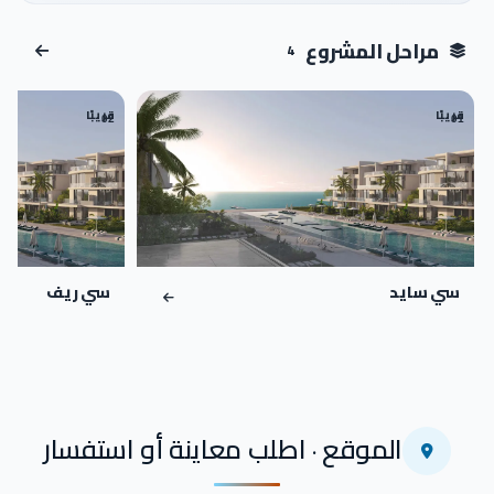
اضغط للتكبير
مراحل المشروع
4
قريبًا
قريبًا
02
01
سي سايد
سي ريف
الموقع · اطلب معاينة أو استفسار