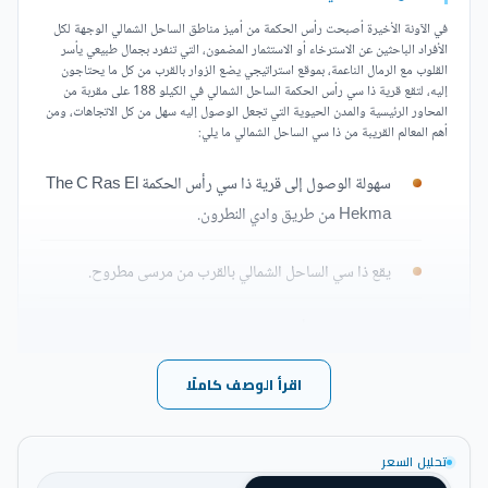
في الآونة الأخيرة أصبحت رأس الحكمة من أميز مناطق الساحل الشمالي الوجهة لكل
الأفراد الباحثين عن الاسترخاء أو الاستثمار المضمون، التي تنفرد بجمال طبيعي يأسر
القلوب مع الرمال الناعمة، بموقع استراتيجي يضع الزوار بالقرب من كل ما يحتاجون
إليه، لتقع قرية ذا سي رأس الحكمة الساحل الشمالي في الكيلو 188 على مقربة من
المحاور الرئيسية والمدن الحيوية التي تجعل الوصول إليه سهل من كل الاتجاهات، ومن
أهم المعالم القريبة من ذا سي الساحل الشمالي ما يلي:
سهولة الوصول إلى قرية ذا سي رأس الحكمة The C Ras El
Hekma من طريق وادي النطرون.
يقع ذا سي الساحل الشمالي بالقرب من مرسى مطروح.
تقترب ذا سي رأس الحكمة من سيدي عبد الرحمن.
اقرأ الوصف كاملًا
تعد المسافة الفاصلة بين The C والطريق الساحلي الدولي
قصيرة للغاية.
تحليل السعر
إمكانية الذهاب إلى قرية ذا سي الساحل الشمالي من طريق