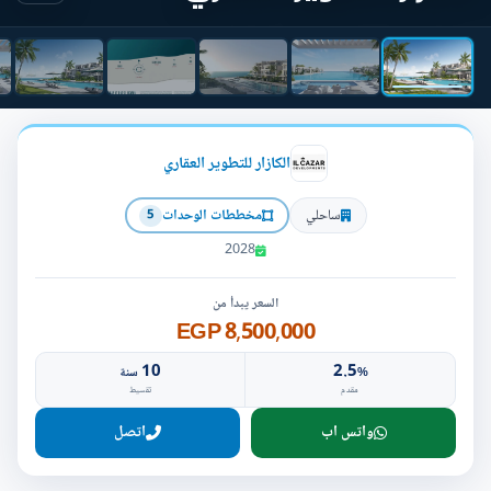
الكازار للتطوير العقاري
ساحلي
مخططات الوحدات
5
2028
السعر يبدأ من
8,500,000 EGP
10
2.5
%
سنة
مقدم
تقسيط
واتس اب
اتصل