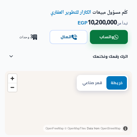
كلّم مسؤول مبيعات
الكازار للتطوير العقاري
10,200,000
EGP
تبدأ من
3
واتساب
اتصال
وحدات
اترك رقمك ونكلمك
خريطة
قمر صناعي
OpenFreeMap
© OpenMapTiles
Data from
OpenStreetMap